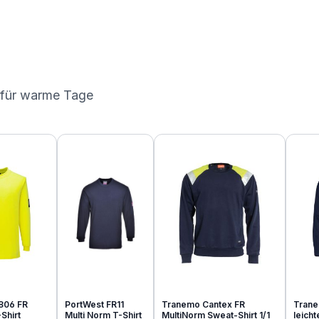
 für warme Tage
806 FR
PortWest FR11
Tranemo Cantex FR
Trane
Shirt
Multi Norm T-Shirt
MultiNorm Sweat-Shirt 1/1
leich