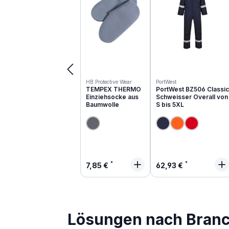
HB Protective Wear
PortWest
TEMPEX THERMO
PortWest BZ506 Classic
Einziehsocke aus
Schweisser Overall von
Baumwolle
S bis 5XL
Regulärer Preis:
Regulärer Preis:
7,85 €
62,93 €
Lösungen nach Bran