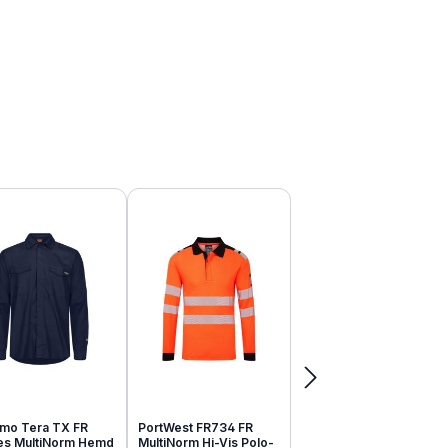
mo Tera TX FR
PortWest FR734 FR
tes MultiNorm Hemd
MultiNorm Hi-Vis Polo-