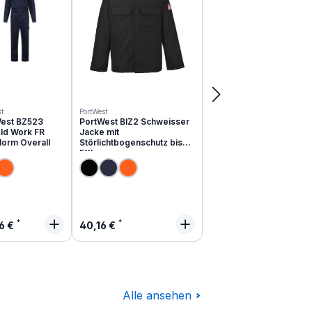
t
PortWest
est BZ523
PortWest BIZ2 Schweisser
ld Work FR
Jacke mit
Norm Overall
Störlichtbogenschutz bis
5XL
lärer Preis:
Regulärer Preis:
6 €
40,16 €
Alle ansehen