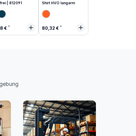
frei | 812091
Shirt HVO langarm
lärer Preis:
Regulärer Preis:
48 €
80,32 €
mgebung