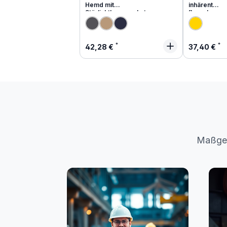
Hemd mit
inhärent
Störlichtbogenschutz
flammhemm
Regulärer Preis:
Regulärer
42,28 €
37,40 €
Maßges