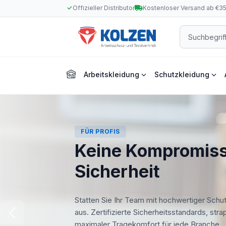
Offizieller Distributor
Kostenloser Versand ab €3
m Hauptinhalt springen
Zur Suche springen
Zur Hauptnavigation springen
Arbeitskleidung
Schutzkleidung
FÜR PROFIS
Keine Kompromiss
Sicherheit
Statten Sie Ihr Team mit hochwertiger Schu
aus. Zertifizierte Sicherheitsstandards, str
maximaler Tragekomfort für jede Branche.