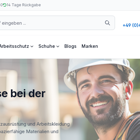
50
14 Tage Rückgabe
+49 (0)
Arbeitsschutz
Schuhe
Blogs
Marken
e bei der
tzausrüstung und Arbeitskleidung
apazierfähige Materialien und