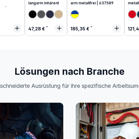
langarm inhärent
arm metallfrei | 637589
metall
end
 Preis:
Regulärer Preis:
Regulärer Preis:
Regu
47,28 €
185,35 €
121,
Lösungen nach Branche
chneiderte Ausrüstung für ihre spezifische Arbeitsu