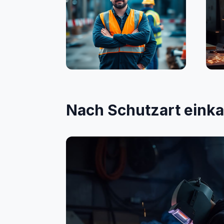
Bauwesen
Sc
Nach Schutzart eink