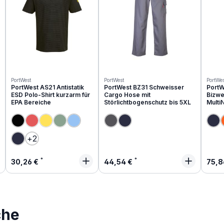
PortWest
PortWest
PortWes
PortWest AS21 Antistatik
PortWest BZ31 Schweisser
PortW
ESD Polo-Shirt kurzarm für
Cargo Hose mit
Bizwe
EPA Bereiche
Störlichtbogenschutz bis 5XL
Multi
(Diese Option ist zurzeit nicht verfügbar.)
(Diese Option ist zurzeit nicht verfügbar.)
(Diese Option ist zurzeit nicht verfügbar.)
+
2
Regulärer Preis:
Regulärer Preis:
Regu
30,26 €
44,54 €
75,8
che