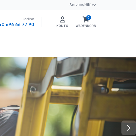
Service/Hilfe
0
Hotline
Warenkorb enthält 0 
40 696 66 77 90
KONTO
WARENKORB