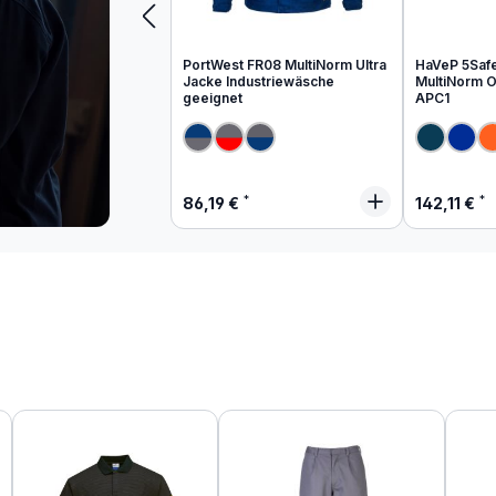
PortWest FR08 MultiNorm Ultra
HaVeP 5Saf
Jacke Industriewäsche
MultiNorm Ov
geeignet
APC1
Regulärer Preis:
Regulärer
86,19 €
142,11 €