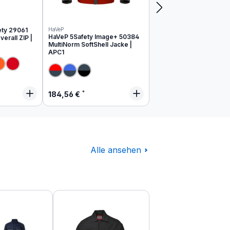
ety 29061
HaVeP
HaVeP 5Safety Image+ 50384
erall ZIP |
MultiNorm SoftShell Jacke |
APC1
 Preis:
Regulärer Preis:
184,56 €
Alle ansehen