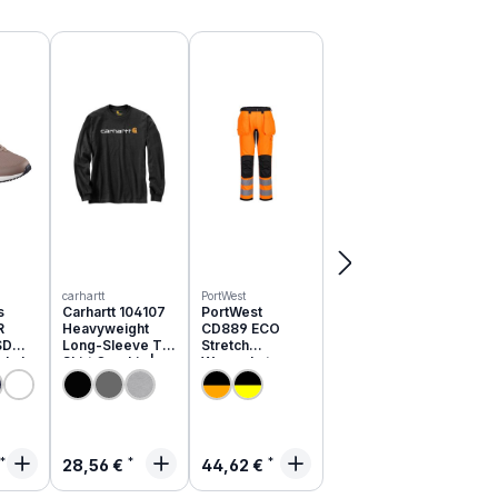
carhartt
PortWest
s
Carhartt 104107
PortWest
R
Heavyweight
CD889 ECO
SD
Long-Sleeve T-
Stretch
schuhe
Shirt Graphic |
Warnschutz
051EC
relaxed fit
Hose aus
recyceltem PES
rer Preis:
Regulärer Preis:
Regulärer Preis:
28,56 €
44,62 €