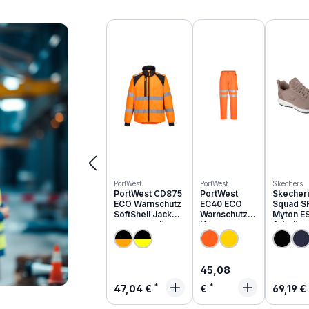
Produktgalerie überspringen
PortWest
PortWest
Skechers
PortWest CD875
PortWest
Skecher
ECO Warnschutz
EC40 ECO
Squad S
SoftShell Jacke
Warnschutz
Myton E
aus recyceltem
Hose aus
Arbeits
PES
recyceltem
O1 | 200
PES
Regulärer Preis:
45,08
Regulärer Preis:
Regulä
47,04 €
€
69,19 €