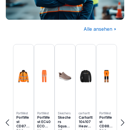
Alle ansehen
Baugewerbe
Produktgalerie überspringen
Komplettausstattung für die Baustelle
PortWest
PortWest
Skechers
carhartt
PortWest
PortWe
PortWe
Skeche
Carhartt
PortWe
st
st EC40
rs
104107
st
CD875
ECO
Squad
Heavyw
CD889