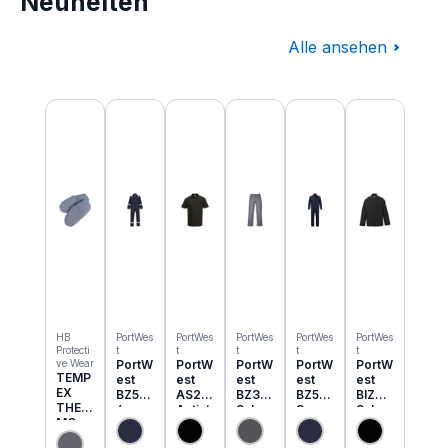
Neuheiten
Alle ansehen
Produktgalerie überspringen
HB
PortWes
PortWes
PortWes
PortWes
PortWes
Protecti
t
t
t
t
t
ve Wear
PortW
PortW
PortW
PortW
PortW
TEMP
est
est
est
est
est
EX
BZ50
AS21
BZ31
BZ52
BIZ2
THER
6
Antist
Schw
3
Schw
MO
Classi
atik
eisser
Bizwe
eisser
Einzie
c
ESD
Cargo
ld
Jacke