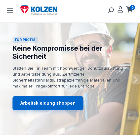
Zum Hauptinhalt springen
0
Ware
FÜR PROFIS
Keine Kompromisse bei der
Sicherheit
Statten Sie Ihr Team mit hochwertiger Schutzausrüstung
und Arbeitskleidung aus. Zertifizierte
Sicherheitsstandards, strapazierfähige Materialien und
maximaler Tragekomfort für jede Branche.
Arbeitskleidung shoppen