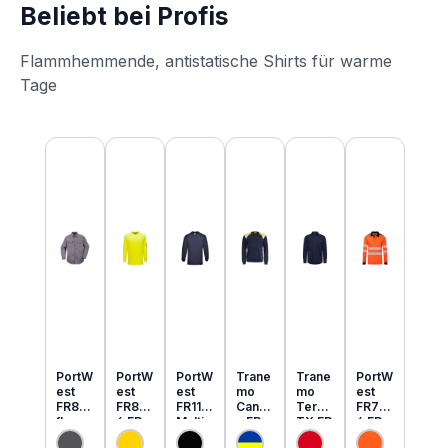
Beliebt bei Profis
Flammhemmende, antistatische Shirts für warme
Tage
Produktgalerie überspringen
PortW
PortW
PortW
Trane
Trane
PortW
est
est
est
mo
mo
est
FR89
FR80
FR11
Cante
Tera
FR73
flamm
6 FR
Multi
x FR
TX FR
4 FR
hemm
MultiN
Norm
MultiN
leicht
MultiN