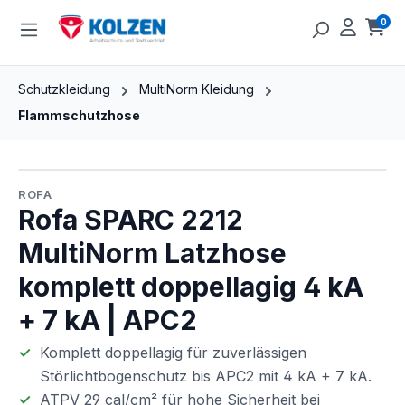
Zum Hauptinhalt springen
0
Ware
Schutzkleidung
MultiNorm Kleidung
Flammschutzhose
Bildergalerie überspringen
ROFA
Rofa SPARC 2212
MultiNorm Latzhose
komplett doppellagig 4 kA
+ 7 kA | APC2
Komplett doppellagig für zuverlässigen
Störlichtbogenschutz bis APC2 mit 4 kA + 7 kA.
ATPV 29 cal/cm² für hohe Sicherheit bei