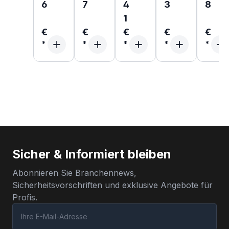
6
7
4
3
8
1
€
€
€
€
€
Sicher & Informiert bleiben
Abonnieren Sie Branchennews,
Sicherheitsvorschriften und exklusive Angebote für
Profis.