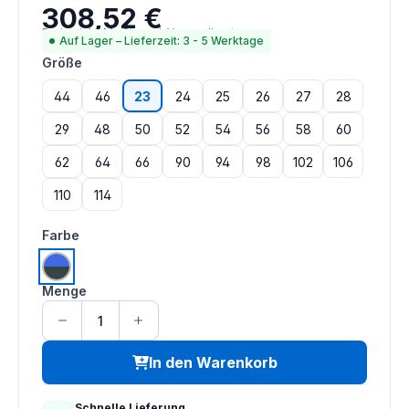
308,52 €
Regulärer Preis:
Preise inkl. MwSt. zzgl. Versandkosten
Auf Lager – Lieferzeit: 3 - 5 Werktage
auswählen
Größe
44
46
23
24
25
26
27
28
29
48
50
52
54
56
58
60
62
64
66
90
94
98
102
106
110
114
auswählen
Farbe
granitgrau | royalblau
Menge
In den Warenkorb
Schnelle Lieferung