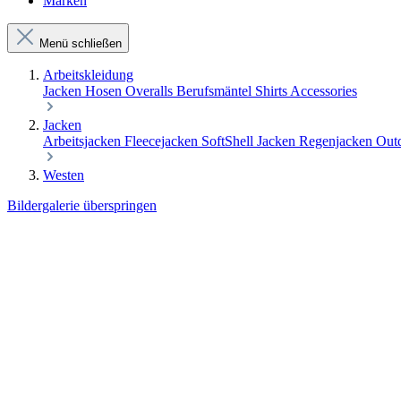
Marken
Menü schließen
Arbeitskleidung
Jacken
Hosen
Overalls
Berufsmäntel
Shirts
Accessories
Jacken
Arbeitsjacken
Fleecejacken
SoftShell Jacken
Regenjacken
Out
Westen
Bildergalerie überspringen