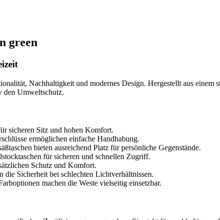
n green
izeit
ität, Nachhaltigkeit und modernes Design. Hergestellt aus einem st
tiv den Umweltschutz.
für sicheren Sitz und hohen Komfort.
erschlüsse ermöglichen einfache Handhabung.
säßtaschen bieten ausreichend Platz für persönliche Gegenstände.
lstocktaschen für sicheren und schnellen Zugriff.
usätzlichen Schutz und Komfort.
 die Sicherheit bei schlechten Lichtverhältnissen.
arboptionen machen die Weste vielseitig einsetzbar.