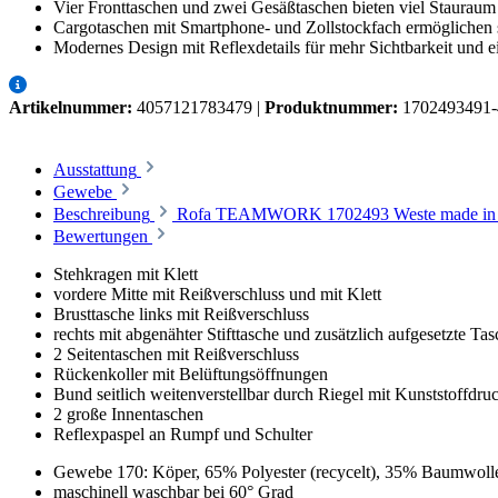
Vier Fronttaschen und zwei Gesäßtaschen bieten viel Stauraum 
Cargotaschen mit Smartphone- und Zollstockfach ermöglichen s
Modernes Design mit Reflexdetails für mehr Sichtbarkeit und ein
Artikelnummer:
4057121783479
|
Produktnummer:
1702493491-
Ausstattung
Gewebe
Beschreibung
Rofa TEAMWORK 1702493 Weste made in gr
Bewertungen
Stehkragen mit Klett
vordere Mitte mit Reißverschluss und mit Klett
Brusttasche links mit Reißverschluss
rechts mit abgenähter Stifttasche und zusätzlich aufgesetzte Ta
2 Seitentaschen mit Reißverschluss
Rückenkoller mit Belüftungsöffnungen
Bund seitlich weitenverstellbar durch Riegel mit Kunststoffdr
2 große Innentaschen
Reflexpaspel an Rumpf und Schulter
Gewebe 170: Köper, 65% Polyester (recycelt), 35% Baumwolle
maschinell waschbar bei 60° Grad