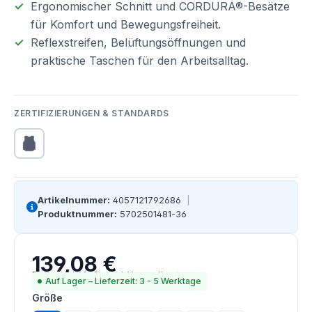
Ergonomischer Schnitt und CORDURA®-Besätze
für Komfort und Bewegungsfreiheit.
Reflexstreifen, Belüftungsöffnungen und
praktische Taschen für den Arbeitsalltag.
ZERTIFIZIERUNGEN & STANDARDS
Artikelnummer:
4057121792686
|
Produktnummer:
5702501481-36
139,08 €
Regulärer Preis:
Preise inkl. MwSt. zzgl. Versandkosten
Auf Lager – Lieferzeit: 3 - 5 Werktage
auswählen
Größe