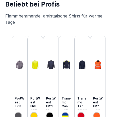
Beliebt bei Profis
Flammhemmende, antistatische Shirts für warme
Tage
Produktgalerie überspringen
PortW
PortW
PortW
Trane
Trane
PortW
est
est
est
mo
mo
est
FR89
FR80
FR11
Cante
Tera
FR73
flamm
6 FR
Multi
x FR
TX FR
4 FR
hemm
MultiN
Norm
MultiN
leicht
MultiN