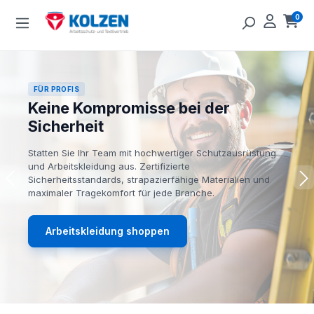
Zum Hauptinhalt springen
0
Ware
FÜR PROFIS
Keine Kompromisse bei der
Sicherheit
Statten Sie Ihr Team mit hochwertiger Schutzausrüstung
und Arbeitskleidung aus. Zertifizierte
Sicherheitsstandards, strapazierfähige Materialien und
maximaler Tragekomfort für jede Branche.
Arbeitskleidung shoppen