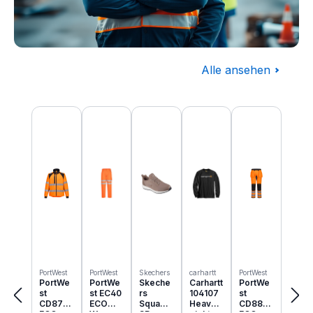
Alle ansehen
Baugewerbe
Produktgalerie überspringen
Komplettausstattung für die Baustelle
PortWest
PortWest
Skechers
carhartt
PortWest
PortWe
PortWe
Skeche
Carhartt
PortWe
st
st EC40
rs
104107
st
CD875
ECO
Squad
Heavyw
CD889