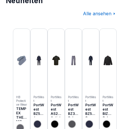
Neuheiten
Alle ansehen
Produktgalerie überspringen
HB
PortWes
PortWes
PortWes
PortWes
PortWes
Protecti
t
t
t
t
t
ve Wear
PortW
PortW
PortW
PortW
PortW
TEMP
est
est
est
est
est
EX
BZ50
AS21
BZ31
BZ52
BIZ2
THER
6
Antist
Schw
3
Schw
MO
Classi
atik
eisser
Bizwe
eisser
Einzie
c
ESD
Cargo
ld
Jacke