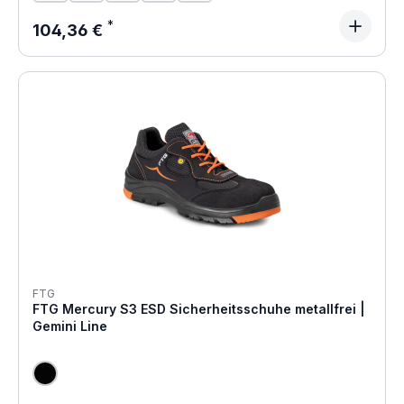
Regulärer Preis:
104,36 €
FTG
FTG Mercury S3 ESD Sicherheitsschuhe metallfrei |
Gemini Line