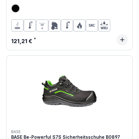
Regulärer Preis:
121,21 €
BASE
BASE Be-Powerful S7S Sicherheitsschuhe B0897