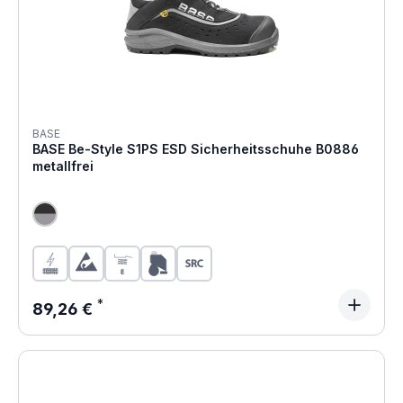
BASE
BASE Be-Style S1PS ESD Sicherheitsschuhe B0886
metallfrei
Regulärer Preis:
89,26 €