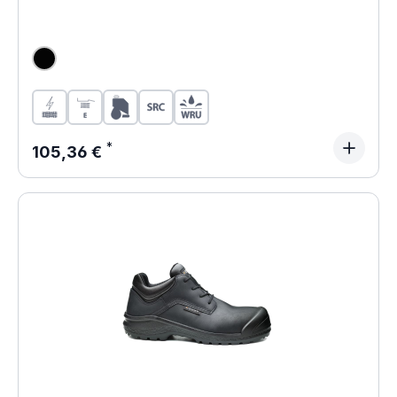
Regulärer Preis:
105,36 €