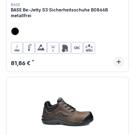
BASE
BASE Be-Jetty S3 Sicherheitsschuhe B0866B
metallfrei
Regulärer Preis:
81,86 €