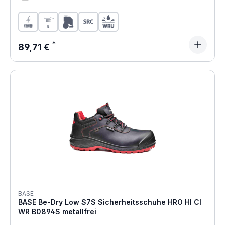
Regulärer Preis:
89,71 €
BASE
BASE Be-Dry Low S7S Sicherheitsschuhe HRO HI CI
WR B0894S metallfrei