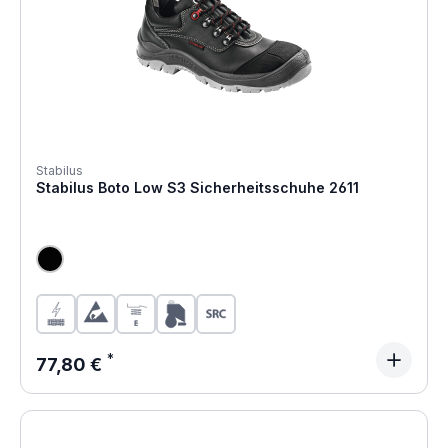
Stabilus
Stabilus Boto Low S3 Sicherheitsschuhe 2611
Regulärer Preis:
77,80 €