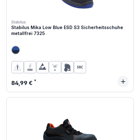
Stabilus
Stabilus Mika Low Blue ESD S3 Sicherheitsschuhe
metallfrei 7325
Regulärer Preis:
84,99 €