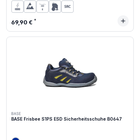
Regulärer Preis:
69,90 €
BASE
BASE Frisbee S1PS ESD Sicherheitsschuhe B0647