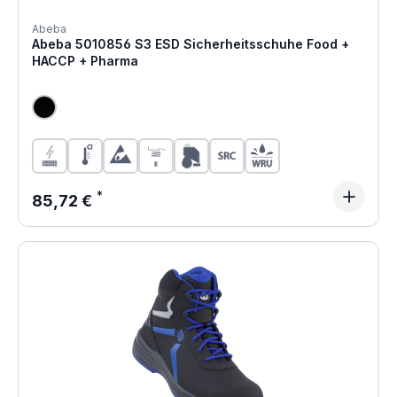
Abeba
Abeba 5010856 S3 ESD Sicherheitsschuhe Food +
HACCP + Pharma
Regulärer Preis:
85,72 €