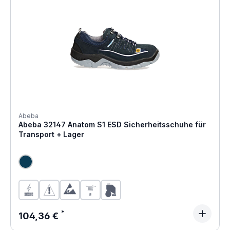
Abeba
Abeba 32147 Anatom S1 ESD Sicherheitsschuhe für
Transport + Lager
Regulärer Preis:
104,36 €