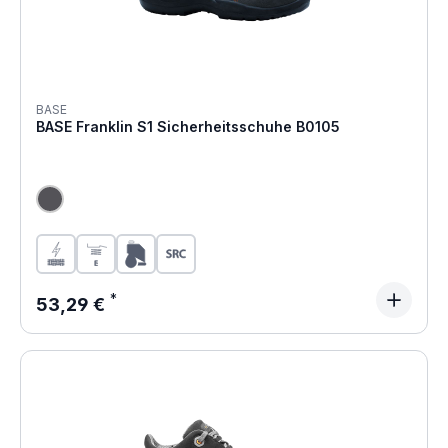
BASE
BASE Franklin S1 Sicherheitsschuhe B0105
Regulärer Preis:
53,29 €