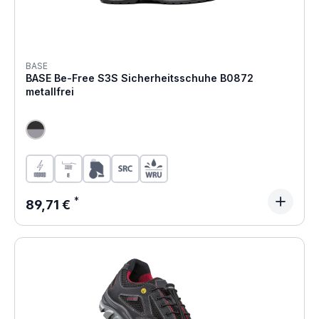
BASE
BASE Be-Free S3S Sicherheitsschuhe B0872
metallfrei
Regulärer Preis:
89,71 €