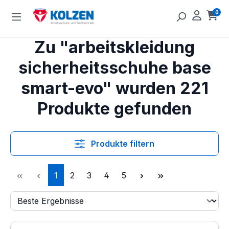
Zum Hauptinhalt springen
0
Ware
Zu "arbeitskleidung
sicherheitsschuhe base
smart-evo" wurden 221
Produkte gefunden
Produkte filtern
Seite
Seite
Seite
Seite
Seite
1
2
3
4
5