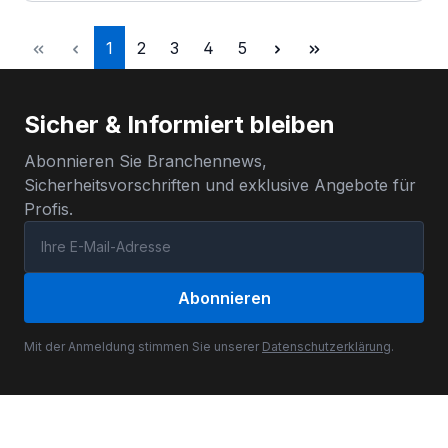
Seite
Seite
Seite
Seite
Seite
1
2
3
4
5
Sicher & Informiert bleiben
Abonnieren Sie Branchennews,
Sicherheitsvorschriften und exklusive Angebote für
Profis.
Abonnieren
Mit der Anmeldung stimmen Sie unserer
Datenschutzerklärung
.