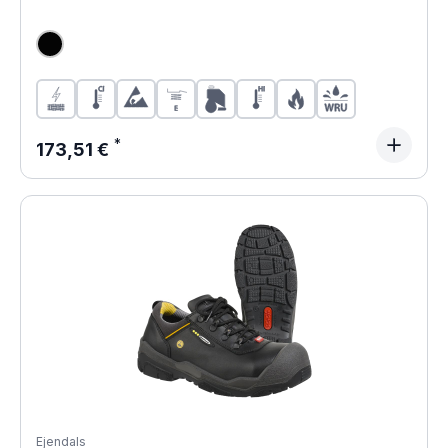
Regulärer Preis:
173,51 €
Ejendals