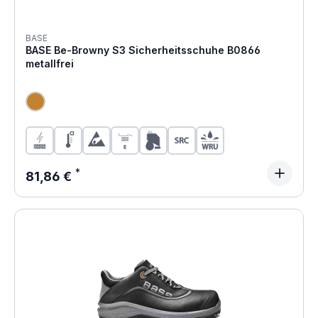
BASE
BASE Be-Browny S3 Sicherheitsschuhe B0866
metallfrei
Regulärer Preis:
81,86 €