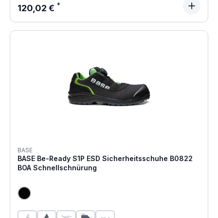
Regulärer Preis:
120,02 €
BASE
BASE Be-Ready S1P ESD Sicherheitsschuhe B0822
BOA Schnellschnürung