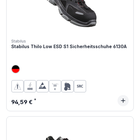
Stabilus
Stabilus Thilo Low ESD S1 Sicherheitsschuhe 6130A
Regulärer Preis:
94,59 €