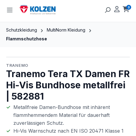
Zum Hauptinhalt springen
0
Ware
Schutzkleidung
MultiNorm Kleidung
Flammschutzhose
Bildergalerie überspringen
TRANEMO
Tranemo Tera TX Damen FR
Hi-Vis Bundhose metallfrei
| 582881
Metallfreie Damen-Bundhose mit inhärent
flammhemmendem Material für dauerhaft
zuverlässigen Schutz.
Hi-Vis Warnschutz nach EN ISO 20471 Klasse 1