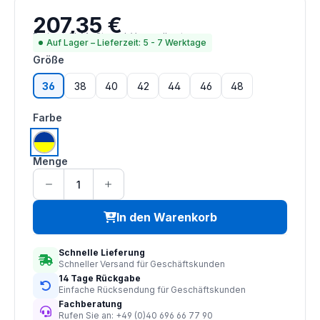
207,35 €
Regulärer Preis:
Preise inkl. MwSt. zzgl. Versandkosten
Auf Lager – Lieferzeit: 5 - 7 Werktage
auswählen
Größe
36
38
40
42
44
46
48
auswählen
Farbe
gelb | marine
Menge
In den Warenkorb
Schnelle Lieferung
Schneller Versand für Geschäftskunden
14 Tage Rückgabe
Einfache Rücksendung für Geschäftskunden
Fachberatung
Rufen Sie an: +49 (0)40 696 66 77 90