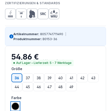
ZERTIFIZIERUNGEN & STANDARDS
Artikelnummer:
8057741711490
|
Produktnummer:
B0153-36
54,86 €
Regulärer Preis:
Preise inkl. MwSt. zzgl. Versandkosten
Auf Lager – Lieferzeit: 5 - 7 Werktage
auswählen
Größe
36
37
38
39
40
41
42
43
44
45
46
47
48
49
auswählen
Farbe
schwarz