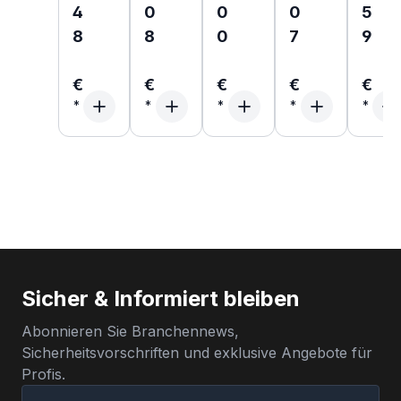
4
0
0
0
5
8
8
0
7
9
€
€
€
€
€
Sicher & Informiert bleiben
Abonnieren Sie Branchennews,
Sicherheitsvorschriften und exklusive Angebote für
Profis.