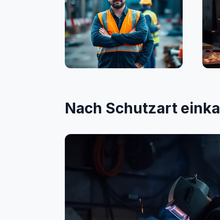
Bauwesen
Sc
Nach Schutzart eink