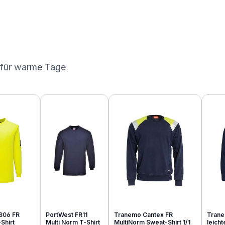
 für warme Tage
806 FR
PortWest FR11
Tranemo Cantex FR
Trane
Shirt
Multi Norm T-Shirt
MultiNorm Sweat-Shirt 1/1
leich