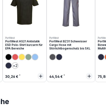
PortWest
PortWest
PortWes
PortWest AS21 Antistatik
PortWest BZ31 Schweisser
PortW
ESD Polo-Shirt kurzarm für
Cargo Hose mit
Bizwe
EPA Bereiche
Störlichtbogenschutz bis 5XL
Multi
(Diese Option ist zurzeit nicht verfügbar.)
(Diese Option ist zurzeit nicht verfügbar.)
(Diese Option ist zurzeit nicht verfügbar.)
+
2
Regulärer Preis:
Regulärer Preis:
Regu
30,26 €
44,54 €
75,8
che