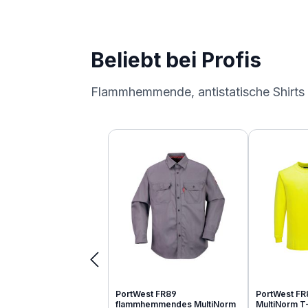
Beliebt bei Profis
Flammhemmende, antistatische Shirts
Produktgalerie überspringen
PortWest FR89
PortWest FR
flammhemmendes MultiNorm
MultiNorm T-