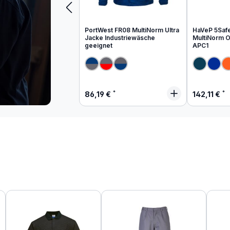
PortWest FR08 MultiNorm Ultra
HaVeP 5Saf
Jacke Industriewäsche
MultiNorm Ov
geeignet
APC1
Regulärer Preis:
Regulärer
86,19 €
142,11 €