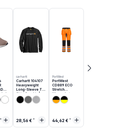
carhartt
PortWest
s
Carhartt 104107
PortWest
R
Heavyweight
CD889 ECO
SD
Long-Sleeve T-
Stretch
schuhe
Shirt Graphic |
Warnschutz
051EC
relaxed fit
Hose aus
recyceltem PES
rer Preis:
Regulärer Preis:
Regulärer Preis:
28,56 €
44,62 €