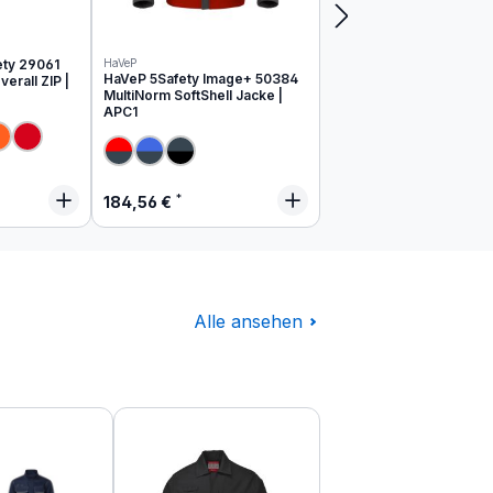
ety 29061
HaVeP
HaVeP 5Safety Image+ 50384
erall ZIP |
MultiNorm SoftShell Jacke |
APC1
 Preis:
Regulärer Preis:
184,56 €
Alle ansehen