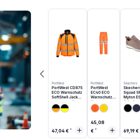
Produktgalerie überspringen
PortWest
PortWest
Skechers
PortWest CD875
PortWest
Skecher
ECO Warnschutz
EC40 ECO
Squad S
SoftShell Jacke
Warnschutz
Myton E
aus recyceltem
Hose aus
Arbeits
PES
recyceltem
O1 | 200
PES
Regulärer Preis:
45,08
Regulärer Preis:
Regulä
47,04 €
€
69,19 €