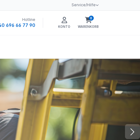
Service/Hilfe
0
Hotline
Warenkorb enthält 0 
40 696 66 77 90
KONTO
WARENKORB