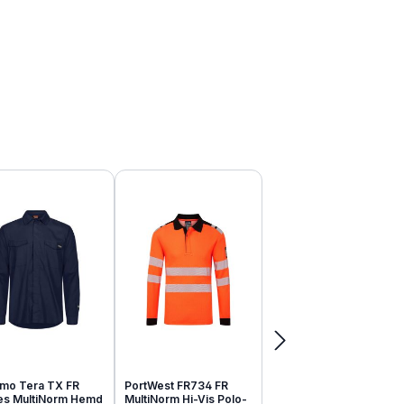
mo Tera TX FR
PortWest FR734 FR
tes MultiNorm Hemd
MultiNorm Hi-Vis Polo-