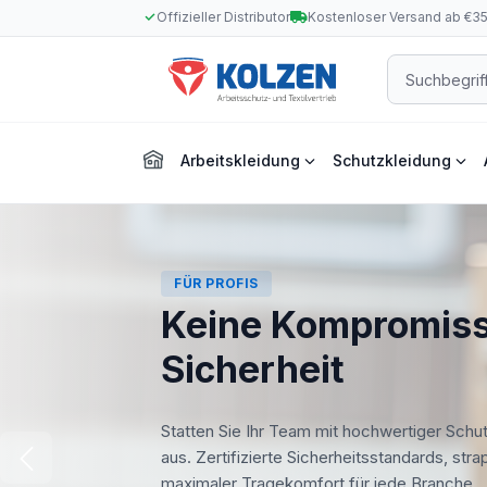
Offizieller Distributor
Kostenloser Versand ab €3
m Hauptinhalt springen
Zur Suche springen
Zur Hauptnavigation springen
Arbeitskleidung
Schutzkleidung
FÜR PROFIS
Keine Kompromiss
Sicherheit
Statten Sie Ihr Team mit hochwertiger Schu
aus. Zertifizierte Sicherheitsstandards, str
maximaler Tragekomfort für jede Branche.