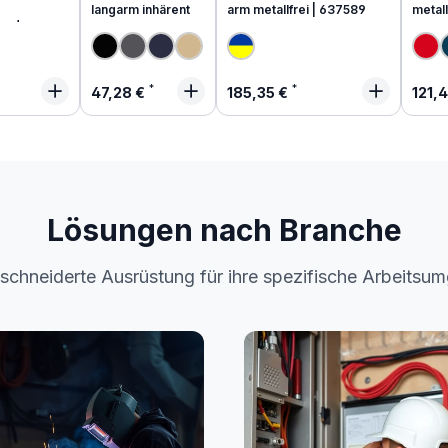
langarm inhärent
arm metallfrei | 637589
metall
end
 Preis:
Regulärer Preis:
Regulärer Preis:
Regu
47,28 €
185,35 €
121,
Lösungen nach Branche
chneiderte Ausrüstung für ihre spezifische Arbeitsu