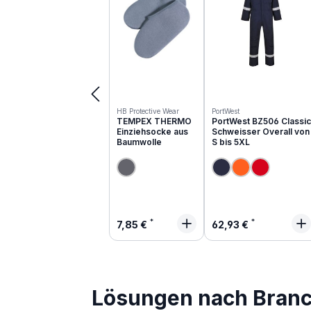
HB Protective Wear
PortWest
TEMPEX THERMO
PortWest BZ506 Classic
Einziehsocke aus
Schweisser Overall von
Baumwolle
S bis 5XL
Regulärer Preis:
Regulärer Preis:
7,85 €
62,93 €
Lösungen nach Bran