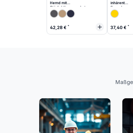
Hemd mit
inhärent
Störlichtbogenschutz
flammhemm
Regulärer Preis:
Regulärer
42,28 €
37,40 €
Maßges