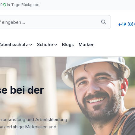
50
14 Tage Rückgabe
+49 (0)
Arbeitsschutz
Schuhe
Blogs
Marken
e bei der
tzausrüstung und Arbeitskleidung
apazierfähige Materialien und