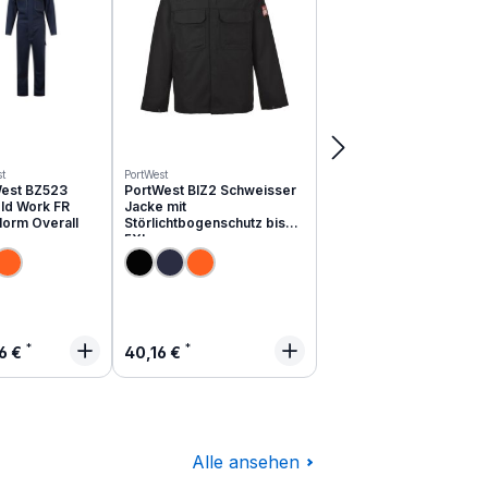
t
PortWest
est BZ523
PortWest BIZ2 Schweisser
ld Work FR
Jacke mit
Norm Overall
Störlichtbogenschutz bis
5XL
lärer Preis:
Regulärer Preis:
6 €
40,16 €
Alle ansehen