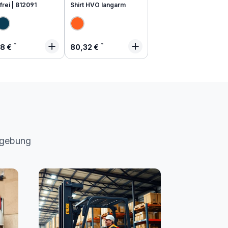
frei | 812091
Shirt HVO langarm
lärer Preis:
Regulärer Preis:
48 €
80,32 €
mgebung