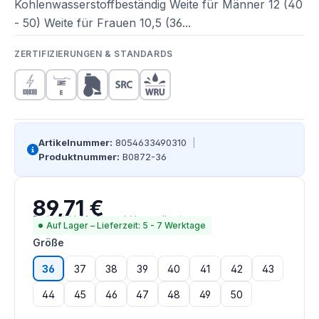
Kohlenwasserstoffbeständig Weite für Männer 12 (40
- 50) Weite für Frauen 10,5 (36...
ZERTIFIZIERUNGEN & STANDARDS
Artikelnummer:
8054633490310
|
Produktnummer:
B0872-36
89,71 €
Regulärer Preis:
Preise inkl. MwSt. zzgl. Versandkosten
Auf Lager – Lieferzeit: 5 - 7 Werktage
auswählen
Größe
36
37
38
39
40
41
42
43
44
45
46
47
48
49
50