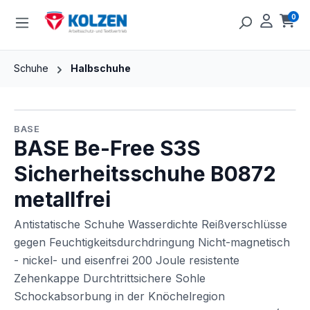
Zum Hauptinhalt springen
0
Ware
Schuhe
Halbschuhe
Bildergalerie überspringen
BASE
BASE Be-Free S3S
Sicherheitsschuhe B0872
metallfrei
Antistatische Schuhe Wasserdichte Reißverschlüsse
gegen Feuchtigkeitsdurchdringung Nicht-magnetisch
- nickel- und eisenfrei 200 Joule resistente
Zehenkappe Durchtrittsichere Sohle
Schockabsorbung in der Knöchelregion