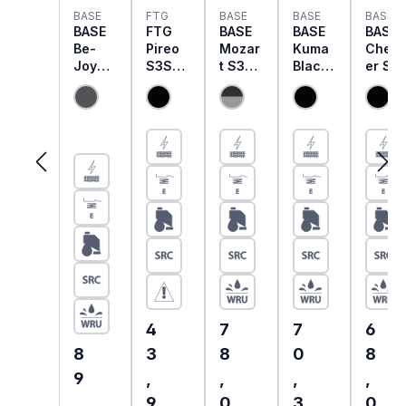
BASE
FTG
BASE
BASE
BASE
BASE
FTG
BASE
BASE
BASE
Be-
Pireo
Mozar
Kuma
Chest
Joy
S3S
t S3
Black
er S3
S3S
Sicher
Sicher
Hygie
Siche
Sicher
heitss
heitss
ne S2
heitss
heitss
chuhe
chuhe
Sicher
chuhe
chuhe
|
B0118
heitss
B0178
B0874
Maste
chuhe
metall
r Line
B0962
frei
B
metall
frei
Regulärer Preis:
Regulärer Preis:
Regulärer Preis
Regul
4
7
7
6
Regulärer Preis:
8
3
8
0
8
9
,
,
,
,
,
9
0
3
0