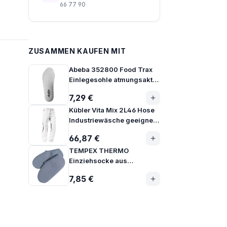
66 77 90
ZUSAMMEN KAUFEN MIT
Abeba 352800 Food Trax
Einlegesohle atmungsaktiv
mit Aktivkohle
7,29 €
Kübler Vita Mix 2L46 Hose
Industriewäsche geeignet
EN 15797
66,87 €
TEMPEX THERMO
Einziehsocke aus
Baumwolle
7,85 €