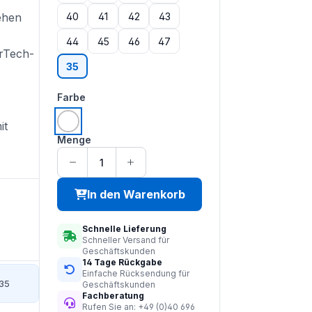
40
41
42
43
ehen
44
45
46
47
irTech-
35
auswählen
Farbe
it
weiß
Menge
In den Warenkorb
Schnelle Lieferung
Schneller Versand für
Geschäftskunden
14 Tage Rückgabe
Einfache Rücksendung für
35
Geschäftskunden
Fachberatung
Rufen Sie an: +49 (0)40 696