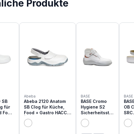
nliche Produkte
Abeba
BASE
BASE
0 SB
Abeba 2120 Anatom
BASE Cromo
BASE
g für
SB Clog für Küche,
Hygiene S2
OB C
d Food
Food + Gastro HACCP
Sicherheitsstie
SRC
| weiß
fel B0508
Rut