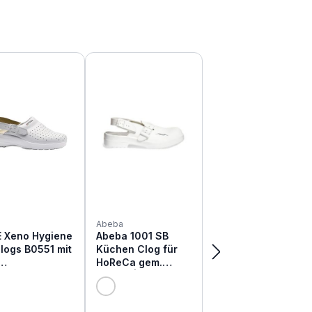
Abeba
 Xeno Hygiene
Abeba 1001 SB
logs B0551 mit
Küchen Clog für
HoReCa gem.
schhemmung
HACCP | weiß