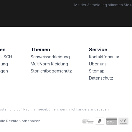
Mit der Anmeldung stimmen Sie 
nen
Themen
Service
AUSCH
Schweisserkleidung
Kontaktformular
lung
MultiNorm Kleidung
Über uns
agen
Störlichtbogenschutz
Sitemap
s
Datenschutz
ndkosten und ggf. Nachnahmegebühren, wenn nicht anders angegeben.
Alle Rechte vorbehalten.