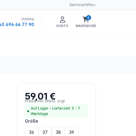
Service/Hilfe
0
Hotline
Warenkorb enthält 0 
40 696 66 77 90
KONTO
WARENKORB
59,01 €
Regulärer Preis:
Preise inkl. MwSt. zzgl.
Versandkosten
Auf Lager – Lieferzeit: 5 - 7
Werktage
auswählen
Größe
36
37
38
39