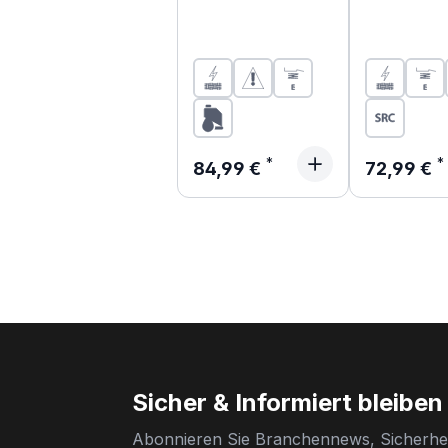
Regulärer Preis:
Regulärer 
84,99 €
72,99 €
Sicher & Informiert bleiben
Abonnieren Sie Branchennews, Sicherhei