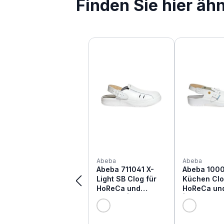
Finden Sie hier äh
Produktgalerie überspringen
Abeba
Abeba
Abeba 711041 X-
Abeba 100
Light SB Clog für
Küchen Clo
HoReCa und
HoReCa un
Medizin | weiß
| weiß