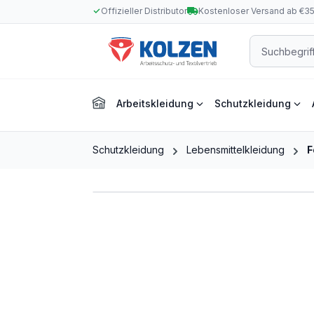
Offizieller Distributor
Kostenloser Versand ab €3
m Hauptinhalt springen
Zur Suche springen
Zur Hauptnavigation springen
Arbeitskleidung
Schutzkleidung
Schutzkleidung
Lebensmittelkleidung
F
Bildergalerie überspringen