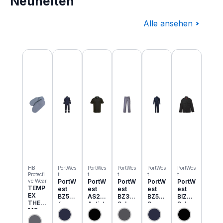
Neuheiten
Alle ansehen
Produktgalerie überspringen
HB
PortWes
PortWes
PortWes
PortWes
PortWes
Protecti
t
t
t
t
t
ve Wear
PortW
PortW
PortW
PortW
PortW
TEMP
est
est
est
est
est
EX
BZ50
AS21
BZ31
BZ52
BIZ2
THER
6
Antist
Schw
3
Schw
MO
Classi
atik
eisser
Bizwe
eisser
Einzie
c
ESD
Cargo
ld
Jacke