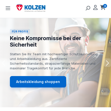
Zum Hauptinhalt springen
0
Ware
FÜR PROFIS
Keine Kompromisse bei der
Sicherheit
Statten Sie Ihr Team mit hochwertiger Schutzausrüstung
und Arbeitskleidung aus. Zertifizierte
Sicherheitsstandards, strapazierfähige Materialien und
maximaler Tragekomfort für jede Branche.
Arbeitskleidung shoppen