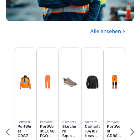
Alle ansehen
Baugewerbe
Produktgalerie überspringen
Komplettausstattung für die Baustelle
PortWest
PortWest
Skechers
carhartt
PortWest
PortWe
PortWe
Skeche
Carhartt
PortWe
st
st EC40
rs
104107
st
CD875
ECO
Squad
Heavyw
CD889