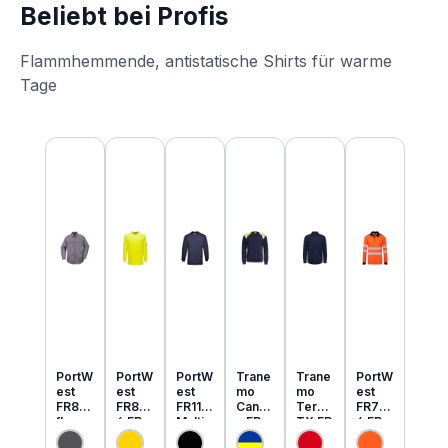
Beliebt bei Profis
Flammhemmende, antistatische Shirts für warme
Tage
Produktgalerie überspringen
PortW
PortW
PortW
Trane
Trane
PortW
est
est
est
mo
mo
est
FR89
FR80
FR11
Cante
Tera
FR73
flamm
6 FR
Multi
x FR
TX FR
4 FR
hemm
MultiN
Norm
MultiN
leicht
MultiN