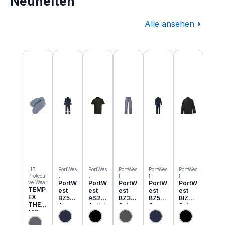
Neuheiten
Alle ansehen
Produktgalerie überspringen
HB
PortWes
PortWes
PortWes
PortWes
PortWes
Protecti
t
t
t
t
t
ve Wear
PortW
PortW
PortW
PortW
PortW
TEMP
est
est
est
est
est
EX
BZ50
AS21
BZ31
BZ52
BIZ2
THER
6
Antist
Schw
3
Schw
MO
Classi
atik
eisser
Bizwe
eisser
Einzie
c
ESD
Cargo
ld
Jacke