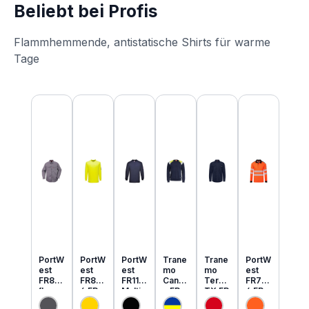
Beliebt bei Profis
Flammhemmende, antistatische Shirts für warme
Tage
Produktgalerie überspringen
PortW
PortW
PortW
Trane
Trane
PortW
est
est
est
mo
mo
est
FR89
FR80
FR11
Cante
Tera
FR73
flamm
6 FR
Multi
x FR
TX FR
4 FR
hemm
MultiN
Norm
MultiN
leicht
MultiN