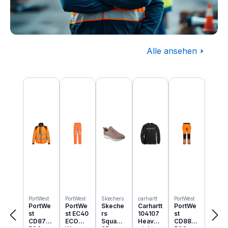
Alle ansehen
Baugewerbe
Produktgalerie überspringen
Komplettausstattung für die Baustelle
PortWest
PortWest
Skechers
carhartt
PortWest
PortWe
PortWe
Skeche
Carhartt
PortWe
st
st EC40
rs
104107
st
CD875
ECO
Squad
Heavyw
CD889