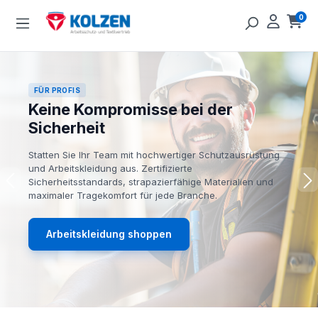
Zum Hauptinhalt springen
0
Ware
FÜR PROFIS
Keine Kompromisse bei der
Sicherheit
Statten Sie Ihr Team mit hochwertiger Schutzausrüstung
und Arbeitskleidung aus. Zertifizierte
Sicherheitsstandards, strapazierfähige Materialien und
maximaler Tragekomfort für jede Branche.
Arbeitskleidung shoppen