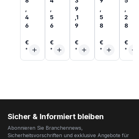
8
4
3
9
5
,
,
9
,
,
4
5
,1
5
2
6
6
9
8
8
€
€
€
€
€
Sicher & Informiert bleiben
Abonnieren Sie Branchennews,
Sicherheitsvorschriften und exklusive Angebote für