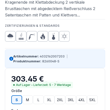
Kragenende mit Klettabdeckung 2 vertikale
Brusttaschen mit abgedecktem Reißverschluss 2
Seitentaschen mit Patten und Klettvers...
ZERTIFIZIERUNGEN & STANDARDS
Artikelnummer:
4032162007203
|
Produktnummer:
8260048-S
303,45 €
Regulärer Preis:
Preise inkl. MwSt. zzgl. Versandkosten
Auf Lager – Lieferzeit: 5 - 7 Werktage
auswählen
Größe
S
M
L
XL
2XL
3XL
4XL
5XL