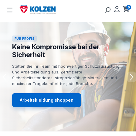
Zum Hauptinhalt springen
0
Ware
FÜR PROFIS
Keine Kompromisse bei der
Sicherheit
Statten Sie Ihr Team mit hochwertiger Schutzausrüstung
und Arbeitskleidung aus. Zertifizierte
Sicherheitsstandards, strapazierfähige Materialien und
maximaler Tragekomfort für jede Branche.
Arbeitskleidung shoppen