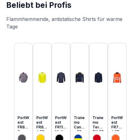
Beliebt bei Profis
Flammhemmende, antistatische Shirts für warme
Tage
Produktgalerie überspringen
PortW
PortW
PortW
Trane
Trane
PortW
est
est
est
mo
mo
est
FR89
FR80
FR11
Cante
Tera
FR73
flamm
6 FR
Multi
x FR
TX FR
4 FR
hemm
MultiN
Norm
MultiN
leicht
MultiN