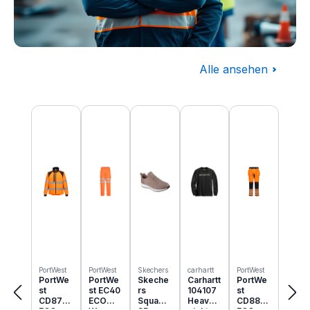
Alle ansehen
Baugewerbe
Produktgalerie überspringen
Komplettausstattung für die Baustelle
PortWest
PortWest
Skechers
carhartt
PortWest
PortWe
PortWe
Skeche
Carhartt
PortWe
st
st EC40
rs
104107
st
CD875
ECO
Squad
Heavyw
CD889