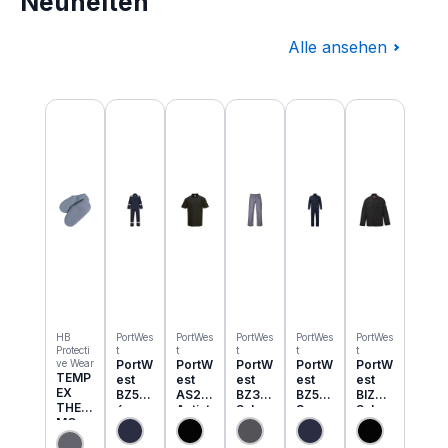
Neuheiten
Alle ansehen
Produktgalerie überspringen
HB
PortWes
PortWes
PortWes
PortWes
PortWes
Protecti
t
t
t
t
t
ve Wear
PortW
PortW
PortW
PortW
PortW
TEMP
est
est
est
est
est
EX
BZ50
AS21
BZ31
BZ52
BIZ2
THER
6
Antist
Schw
3
Schw
MO
Classi
atik
eisser
Bizwe
eisser
Einzie
c
ESD
Cargo
ld
Jacke