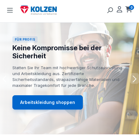
Zum Hauptinhalt springen
0
Ware
FÜR PROFIS
Keine Kompromisse bei der
Sicherheit
Statten Sie Ihr Team mit hochwertiger Schutzausrüstung
und Arbeitskleidung aus. Zertifizierte
Sicherheitsstandards, strapazierfähige Materialien und
maximaler Tragekomfort für jede Branche.
Arbeitskleidung shoppen