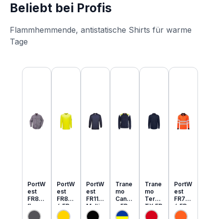
Beliebt bei Profis
Flammhemmende, antistatische Shirts für warme
Tage
Produktgalerie überspringen
PortW
PortW
PortW
Trane
Trane
PortW
est
est
est
mo
mo
est
FR89
FR80
FR11
Cante
Tera
FR73
flamm
6 FR
Multi
x FR
TX FR
4 FR
hemm
MultiN
Norm
MultiN
leicht
MultiN