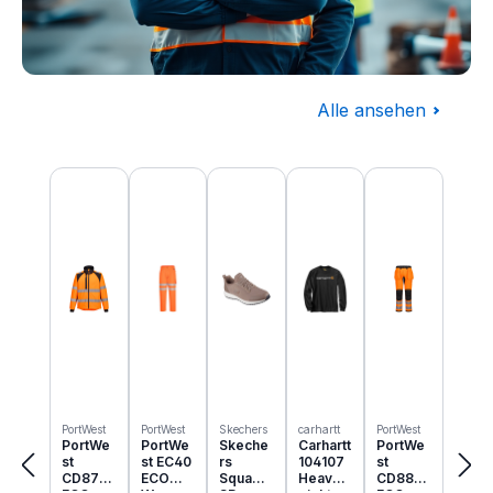
Alle ansehen
Baugewerbe
Produktgalerie überspringen
Komplettausstattung für die Baustelle
PortWest
PortWest
Skechers
carhartt
PortWest
PortWe
PortWe
Skeche
Carhartt
PortWe
st
st EC40
rs
104107
st
CD875
ECO
Squad
Heavyw
CD889