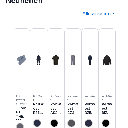
Neuheiten
Alle ansehen
Produktgalerie überspringen
HB
PortWes
PortWes
PortWes
PortWes
PortWes
Protecti
t
t
t
t
t
ve Wear
PortW
PortW
PortW
PortW
PortW
TEMP
est
est
est
est
est
EX
BZ50
AS21
BZ31
BZ52
BIZ2
THER
6
Antist
Schw
3
Schw
MO
Classi
atik
eisser
Bizwe
eisser
Einzie
c
ESD
Cargo
ld
Jacke