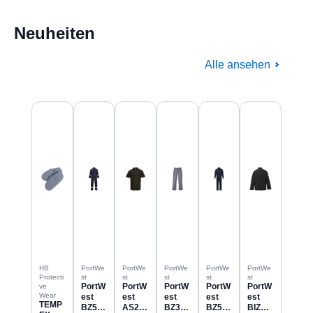
Neuheiten
Alle ansehen
Produktgalerie überspringen
HB
PortWe
PortWe
PortWe
PortWe
PortWe
Protecti
st
st
st
st
st
PortW
PortW
PortW
PortW
PortW
ve
Wear
est
est
est
est
est
TEMP
BZ506
AS21
BZ31
BZ523
BIZ2