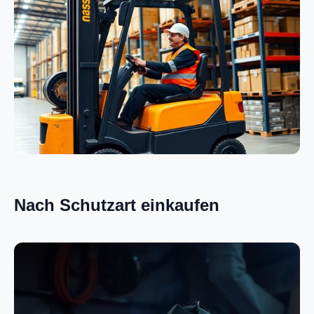
Elektrik
Logistik
Nach Schutzart einkaufen