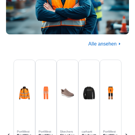
Alle ansehen
Baugewerbe
Produktgalerie überspringen
Komplettausstattung für die Baustelle
PortWest
PortWest
Skechers
carhartt
PortWest