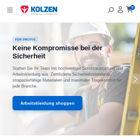
Zum Hauptinhalt springen
0
Ware
FÜR PROFIS
Keine Kompromisse bei der
Sicherheit
Statten Sie Ihr Team mit hochwertiger Schutzausrüstung und
Arbeitskleidung aus. Zertifizierte Sicherheitsstandards,
strapazierfähige Materialien und maximaler Tragekomfort für
jede Branche.
Arbeitskleidung shoppen