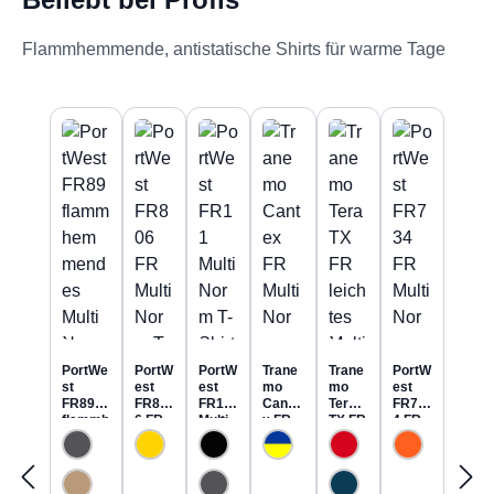
Flammhemmende, antistatische Shirts für warme Tage
Produktgalerie überspringen
PortWe
PortW
PortW
Trane
Trane
PortW
st
est
est
mo
mo
est
FR89
FR80
FR11
Cante
Tera
FR73
flammh
6 FR
Multi
x FR
TX FR
4 FR
emmen
MultiN
Norm
MultiN
leicht
MultiN
des
orm T-
T-
orm
es
orm
MultiNo
Shirt
Shirt
Sweat
MultiN
Hi-Vis
rm
inhäre
langar
-Shirt
orm
Polo-