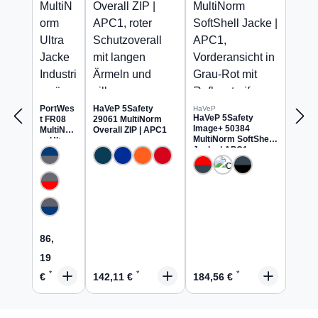
PortWes
HaVeP 5Safety
HaVeP
HaVeP 5Safety
t FR08
29061 MultiNorm
Image+ 50384
MultiNor
Overall ZIP | APC1
MultiNorm SoftShell
m Ultra
Jacke | APC1
Jacke
Industrie
wäsche
geeignet
Regulärer Preis:
86,
19
Regulärer Preis:
Regulärer Preis:
€
142,11 €
184,56 €