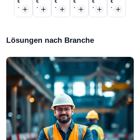
€
€
€
€
€
€
Lösungen nach Branche