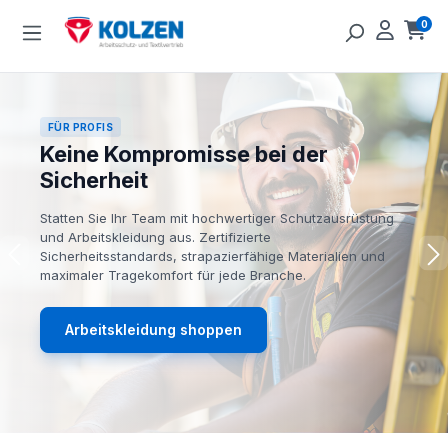
Zum Hauptinhalt springen
0
Ware
FÜR PROFIS
Keine Kompromisse bei der
Sicherheit
Statten Sie Ihr Team mit hochwertiger Schutzausrüstung
und Arbeitskleidung aus. Zertifizierte
Sicherheitsstandards, strapazierfähige Materialien und
maximaler Tragekomfort für jede Branche.
Arbeitskleidung shoppen