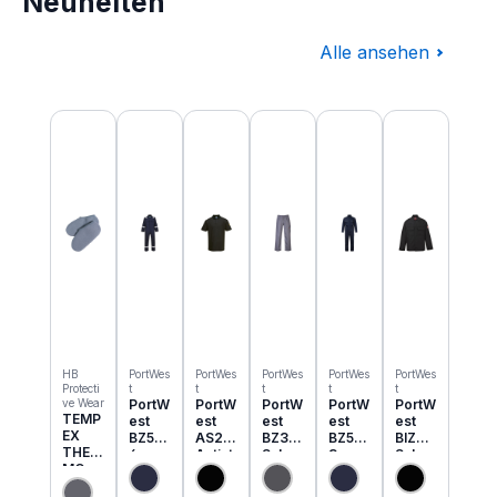
Neuheiten
Alle ansehen
Produktgalerie überspringen
HB
PortWes
PortWes
PortWes
PortWes
PortWes
Protecti
t
t
t
t
t
ve Wear
PortW
PortW
PortW
PortW
PortW
TEMP
est
est
est
est
est
EX
BZ50
AS21
BZ31
BZ52
BIZ2
THER
6
Antist
Schw
3
Schw
MO
Classi
atik
eisser
Bizwe
eisser
Einzie
c
ESD
Cargo
ld
Jacke