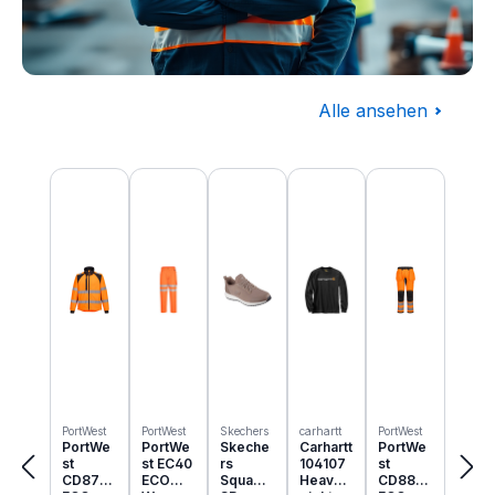
Alle ansehen
Baugewerbe
Produktgalerie überspringen
Komplettausstattung für die Baustelle
PortWest
PortWest
Skechers
carhartt
PortWest
PortWe
PortWe
Skeche
Carhartt
PortWe
st
st EC40
rs
104107
st
CD875
ECO
Squad
Heavyw
CD889