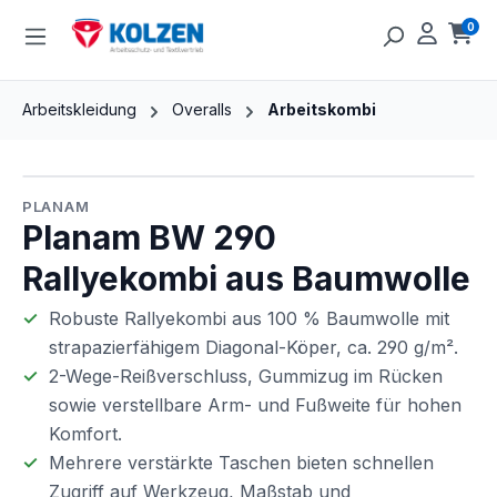
Zum Hauptinhalt springen
0
Ware
Arbeitskleidung
Overalls
Arbeitskombi
Bildergalerie überspringen
PLANAM
Planam BW 290
Rallyekombi aus Baumwolle
Robuste Rallyekombi aus 100 % Baumwolle mit
strapazierfähigem Diagonal-Köper, ca. 290 g/m².
2-Wege-Reißverschluss, Gummizug im Rücken
sowie verstellbare Arm- und Fußweite für hohen
Komfort.
Mehrere verstärkte Taschen bieten schnellen
Zugriff auf Werkzeug, Maßstab und