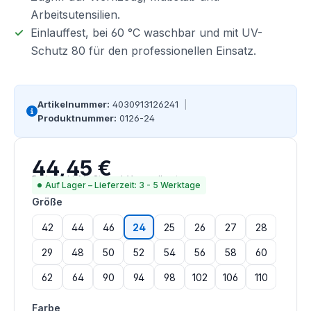
Arbeitsutensilien.
Einlauffest, bei 60 °C waschbar und mit UV-
Schutz 80 für den professionellen Einsatz.
Artikelnummer:
4030913126241
|
Produktnummer:
0126-24
44,45 €
Regulärer Preis:
Preise inkl. MwSt. zzgl. Versandkosten
Auf Lager – Lieferzeit: 3 - 5 Werktage
auswählen
Größe
42
44
46
24
25
26
27
28
29
48
50
52
54
56
58
60
62
64
90
94
98
102
106
110
auswählen
Farbe