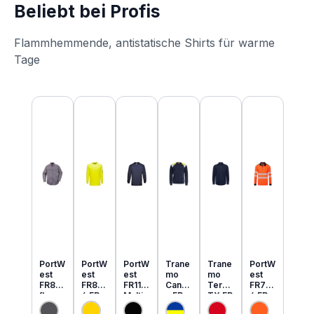
Beliebt bei Profis
Flammhemmende, antistatische Shirts für warme
Tage
Produktgalerie überspringen
PortW
PortW
PortW
Trane
Trane
PortW
est
est
est
mo
mo
est
FR89
FR80
FR11
Cante
Tera
FR73
flamm
6 FR
Multi
x FR
TX FR
4 FR
hemm
MultiN
Norm
MultiN
leicht
MultiN