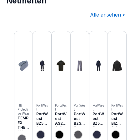
Neuheiten
Alle ansehen
Produktgalerie überspringen
HB
PortWes
PortWes
PortWes
PortWes
PortWes
Protecti
t
t
t
t
t
ve Wear
PortW
PortW
PortW
PortW
PortW
TEMP
est
est
est
est
est
EX
BZ50
AS21
BZ31
BZ52
BIZ2
THER
6
Antist
Schw
3
Schw
MO
Classi
atik
eisser
Bizwe
eisser
Einzie
c
ESD
Cargo
ld
Jacke