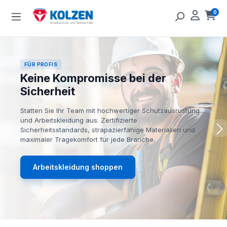
Zum Hauptinhalt springen
0
Ware
FÜR PROFIS
Keine Kompromisse bei der
Sicherheit
Statten Sie Ihr Team mit hochwertiger Schutzausrüstung
und Arbeitskleidung aus. Zertifizierte
Sicherheitsstandards, strapazierfähige Materialien und
maximaler Tragekomfort für jede Branche.
Arbeitskleidung shoppen