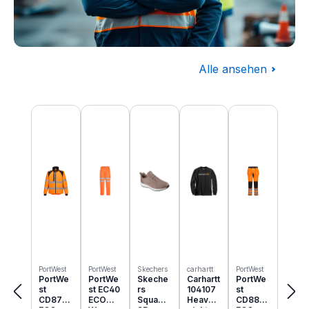
Alle ansehen
Baugewerbe
Produktgalerie überspringen
Komplettausstattung für die Baustelle
PortWest
PortWest
Skechers
carhartt
PortWest
PortWe
PortWe
Skeche
Carhartt
PortWe
st
st EC40
rs
104107
st
CD875
ECO
Squad
Heavyw
CD889