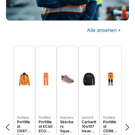
Alle ansehen
Baugewerbe
Produktgalerie überspringen
Komplettausstattung für die Baustelle
PortWest
PortWest
Skechers
carhartt
PortWest
PortWe
PortWe
Skeche
Carhartt
PortWe
st
st EC40
rs
104107
st
CD875
ECO
Squad
Heavyw
CD889