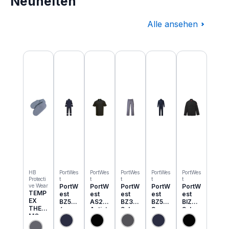
Neuheiten
Alle ansehen
Produktgalerie überspringen
HB
PortWes
PortWes
PortWes
PortWes
PortWes
Protecti
t
t
t
t
t
ve Wear
PortW
PortW
PortW
PortW
PortW
TEMP
est
est
est
est
est
EX
BZ50
AS21
BZ31
BZ52
BIZ2
THER
6
Antist
Schw
3
Schw
MO
Classi
atik
eisser
Bizwe
eisser
Einzie
c
ESD
Cargo
ld
Jacke