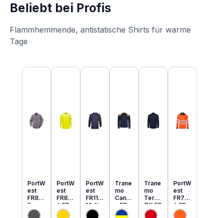
Beliebt bei Profis
Flammhemmende, antistatische Shirts für warme
Tage
Produktgalerie überspringen
PortW
PortW
PortW
Trane
Trane
PortW
est
est
est
mo
mo
est
FR89
FR80
FR11
Cante
Tera
FR73
flamm
6 FR
Multi
x FR
TX FR
4 FR
hemm
MultiN
Norm
MultiN
leicht
MultiN