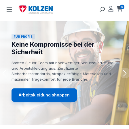
Zum Hauptinhalt springen
0
Ware
FÜR PROFIS
Keine Kompromisse bei der
Sicherheit
Statten Sie Ihr Team mit hochwertiger Schutzausrüstung
und Arbeitskleidung aus. Zertifizierte
Sicherheitsstandards, strapazierfähige Materialien und
maximaler Tragekomfort für jede Branche.
Arbeitskleidung shoppen