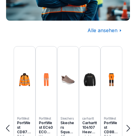
Alle ansehen
Baugewerbe
Produktgalerie überspringen
Komplettausstattung für die Baustelle
PortWest
PortWest
Skechers
carhartt
PortWest
PortWe
PortWe
Skeche
Carhartt
PortWe
st
st EC40
rs
104107
st
CD875
ECO
Squad
Heavyw
CD889