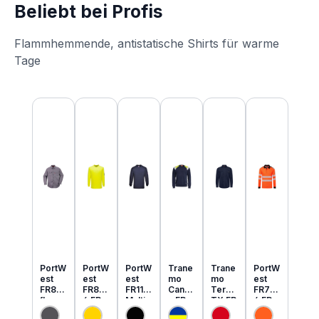
Beliebt bei Profis
Flammhemmende, antistatische Shirts für warme
Tage
Produktgalerie überspringen
PortW
PortW
PortW
Trane
Trane
PortW
est
est
est
mo
mo
est
FR89
FR80
FR11
Cante
Tera
FR73
flamm
6 FR
Multi
x FR
TX FR
4 FR
hemm
MultiN
Norm
MultiN
leicht
MultiN