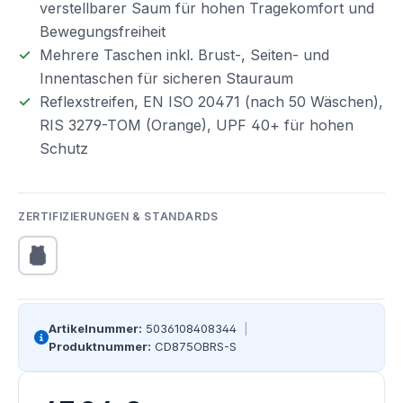
verstellbarer
Saum
für
hohen
Tragekomfort
und
Bewegungsfreiheit
Mehrere
Taschen
inkl.
Brust-,
Seiten-
und
Innentaschen
für
sicheren
Stauraum
Reflexstreifen,
EN
ISO
20471
(nach
50
Wäschen),
RIS
3279-TOM
(Orange),
UPF
40+
für
hohen
Schutz
ZERTIFIZIERUNGEN & STANDARDS
Artikelnummer:
5036108408344
|
Produktnummer:
CD875OBRS-S