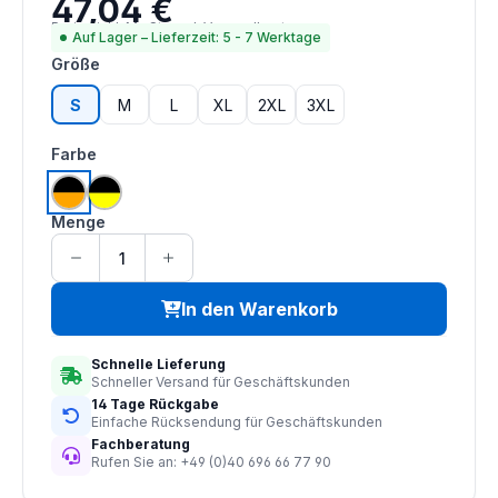
47,04 €
Regulärer Preis:
Preise inkl. MwSt. zzgl. Versandkosten
Auf Lager – Lieferzeit: 5 - 7 Werktage
auswählen
Größe
S
M
L
XL
2XL
3XL
auswählen
Farbe
orange | schwarz
gelb | schwarz
Menge
In den Warenkorb
Schnelle Lieferung
Schneller Versand für Geschäftskunden
14 Tage Rückgabe
Einfache Rücksendung für Geschäftskunden
Fachberatung
Rufen Sie an: +49 (0)40 696 66 77 90