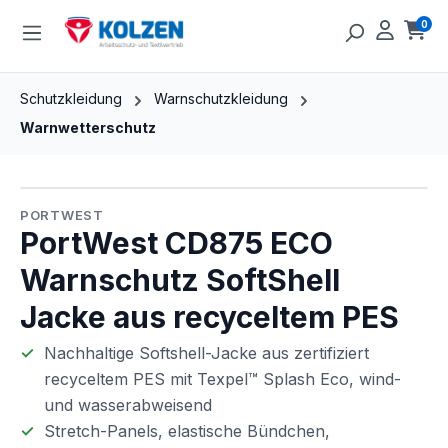
Zum Hauptinhalt springen
0
Ware
Schutzkleidung
Warnschutzkleidung
Warnwetterschutz
Bildergalerie überspringen
PORTWEST
PortWest CD875 ECO
Warnschutz SoftShell
Jacke aus recyceltem PES
Nachhaltige
Softshell-Jacke
aus
zertifiziert
recyceltem
PES
mit
Texpel™
Splash
Eco,
wind-
und
wasserabweisend
Stretch-Panels,
elastische
Bündchen,