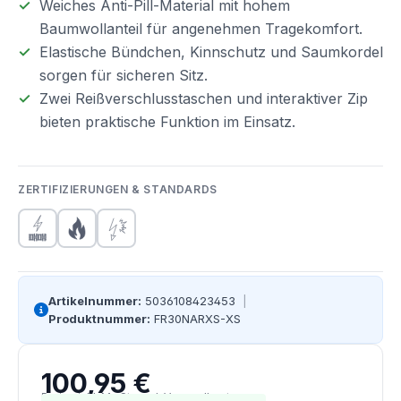
Weiches Anti-Pill-Material mit hohem
Baumwollanteil für angenehmen Tragekomfort.
Elastische Bündchen, Kinnschutz und Saumkordel
sorgen für sicheren Sitz.
Zwei Reißverschlusstaschen und interaktiver Zip
bieten praktische Funktion im Einsatz.
ZERTIFIZIERUNGEN & STANDARDS
Artikelnummer:
5036108423453
|
Produktnummer:
FR30NARXS-XS
100,95 €
Regulärer Preis:
Preise inkl. MwSt. zzgl. Versandkosten