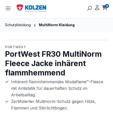
Zum Hauptinhalt springen
0
Ware
Schutzkleidung
MultiNorm Kleidung
Bildergalerie überspringen
PORTWEST
PortWest FR30 MultiNorm
Fleece Jacke inhärent
flammhemmend
Inhärent flammhemmendes Modaflame™-Fleece
mit Antistatik für dauerhaften Schutz im
Arbeitsalltag.
Zertifizierter Multinorm-Schutz gegen Hitze,
Flammen und Störlichtbogen.