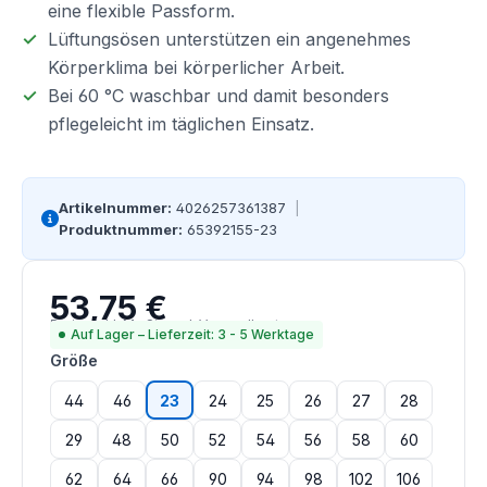
eine flexible Passform.
Lüftungsösen unterstützen ein angenehmes
Körperklima bei körperlicher Arbeit.
Bei 60 °C waschbar und damit besonders
pflegeleicht im täglichen Einsatz.
Artikelnummer:
4026257361387
|
Produktnummer:
65392155-23
53,75 €
Regulärer Preis:
Preise inkl. MwSt. zzgl. Versandkosten
Auf Lager – Lieferzeit: 3 - 5 Werktage
auswählen
Größe
44
46
23
24
25
26
27
28
29
48
50
52
54
56
58
60
62
64
66
90
94
98
102
106