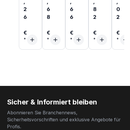
,
,
,
,
,
2
6
6
8
0
6
8
6
2
2
€
€
€
€
€
Sicher & Informiert bleiben
Abonnieren Sie Branchennews,
Sicherheitsvorschriften und exklusive Angebote für
Profis.