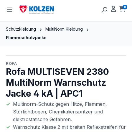
Zum Hauptinhalt springen
0
Ware
Schutzkleidung
MultiNorm Kleidung
Flammschutzjacke
Bildergalerie überspringen
ROFA
Rofa MULTISEVEN 2380
MultiNorm Warnschutz
Jacke 4 kA | APC1
Multinorm-Schutz gegen Hitze, Flammen,
Störlichtbogen, Chemikalienspritzer und
elektrostatische Gefahren.
Warnschutz Klasse 2 mit breiten Reflexstreifen für