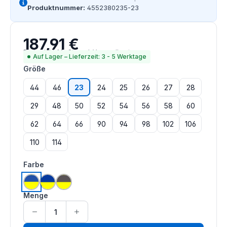
Produktnummer:
4552380235-23
187,91 €
Regulärer Preis:
Preise inkl. MwSt. zzgl. Versandkosten
Auf Lager – Lieferzeit: 3 - 5 Werktage
auswählen
Größe
44
46
23
24
25
26
27
28
29
48
50
52
54
56
58
60
62
64
66
90
94
98
102
106
110
114
auswählen
Farbe
leuchtgelb | kornblau
leuchtgelb | marine
leuchtgelb | grau
Menge