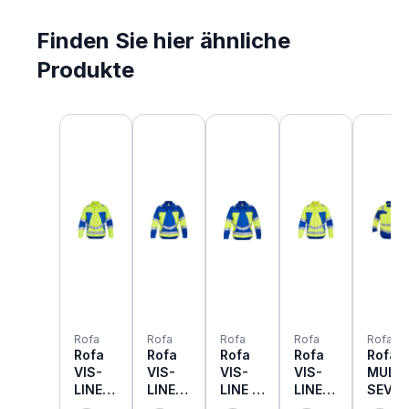
Finden Sie hier ähnliche
Produkte
Produktgalerie überspringen
Rofa
Rofa
Rofa
Rofa
Rofa
Rofa
Rofa
Rofa
Rofa
Rofa
VIS-
VIS-
VIS-
VIS-
MULTI
LINE II
LINE I
LINE I
LINE II
SEVE
2350
2353
2429
2426
2426