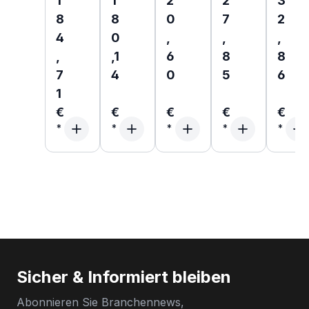
1
1
2
2
3
8
8
0
7
2
4
0
,
,
,
,
,1
6
8
8
7
4
0
5
6
1
€
€
€
€
€
Sicher & Informiert bleiben
Abonnieren Sie Branchennews,