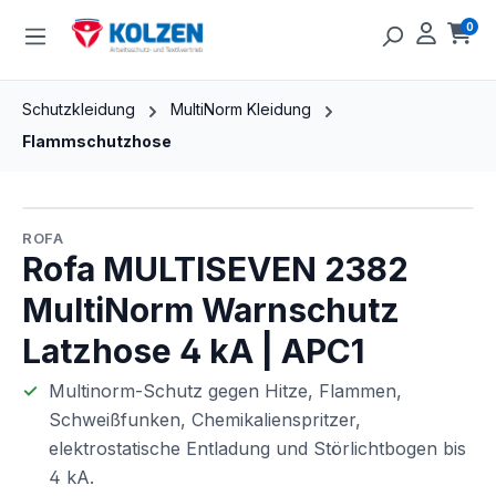
Zum Hauptinhalt springen
0
Ware
Schutzkleidung
MultiNorm Kleidung
Flammschutzhose
Bildergalerie überspringen
ROFA
Rofa MULTISEVEN 2382
MultiNorm Warnschutz
Latzhose 4 kA | APC1
Multinorm-Schutz gegen Hitze, Flammen,
Schweißfunken, Chemikalienspritzer,
elektrostatische Entladung und Störlichtbogen bis
4 kA.