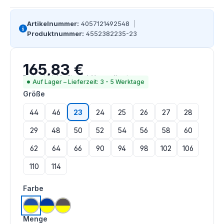
Artikelnummer:
4057121492548
|
Produktnummer:
4552382235-23
165,83 €
Regulärer Preis:
Preise inkl. MwSt. zzgl. Versandkosten
Auf Lager – Lieferzeit: 3 - 5 Werktage
auswählen
Größe
44
46
23
24
25
26
27
28
29
48
50
52
54
56
58
60
62
64
66
90
94
98
102
106
110
114
auswählen
Farbe
leuchtgelb | kornblau
leuchtgelb | marine
leuchtgelb | grau
Menge