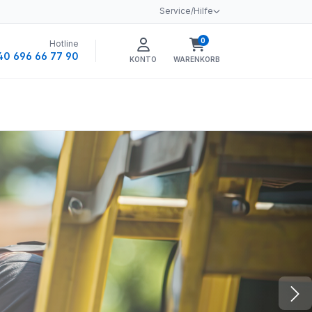
Service/Hilfe
0
Hotline
Warenkorb enthält 0 
40 696 66 77 90
KONTO
WARENKORB