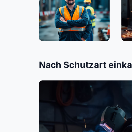
Bauwesen
Sc
Nach Schutzart eink