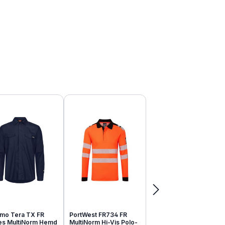
mo Tera TX FR
PortWest FR734 FR
tes MultiNorm Hemd
MultiNorm Hi-Vis Polo-