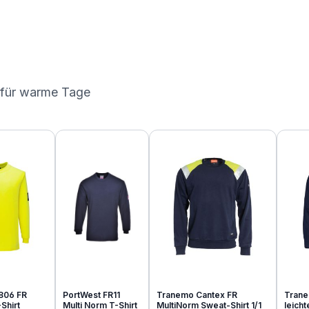
 für warme Tage
806 FR
PortWest FR11
Tranemo Cantex FR
Trane
Shirt
Multi Norm T-Shirt
MultiNorm Sweat-Shirt 1/1
leich