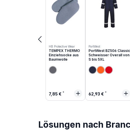
HB Protective Wear
PortWest
TEMPEX THERMO
PortWest BZ506 Classic
Einziehsocke aus
Schweisser Overall von
Baumwolle
S bis 5XL
Regulärer Preis:
Regulärer Preis:
7,85 €
62,93 €
Lösungen nach Bran