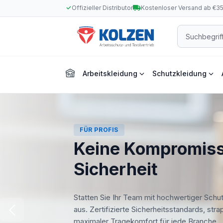
Offizieller Distributor
Kostenloser Versand ab €3
m Hauptinhalt springen
Zur Suche springen
Zur Hauptnavigation springen
Arbeitskleidung
Schutzkleidung
FÜR PROFIS
Keine Kompromiss
Sicherheit
Statten Sie Ihr Team mit hochwertiger Schu
aus. Zertifizierte Sicherheitsstandards, str
maximaler Tragekomfort für jede Branche.