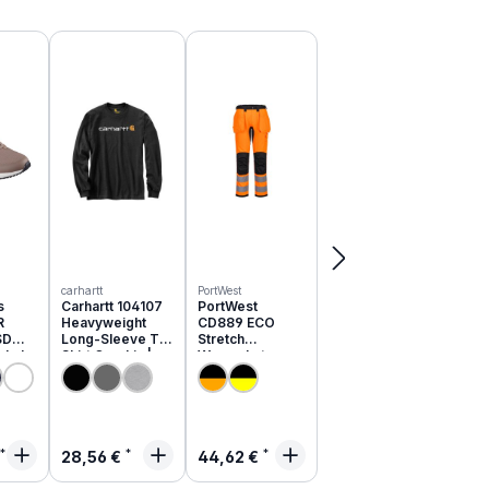
carhartt
PortWest
s
Carhartt 104107
PortWest
R
Heavyweight
CD889 ECO
SD
Long-Sleeve T-
Stretch
schuhe
Shirt Graphic |
Warnschutz
051EC
relaxed fit
Hose aus
recyceltem PES
rer Preis:
Regulärer Preis:
Regulärer Preis:
28,56 €
44,62 €