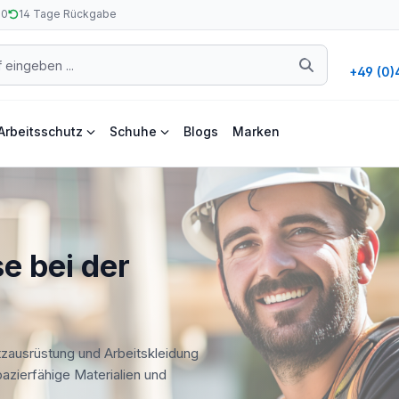
50
14 Tage Rückgabe
+49 (0)
Arbeitsschutz
Schuhe
Blogs
Marken
e bei der
tzausrüstung und Arbeitskleidung
apazierfähige Materialien und