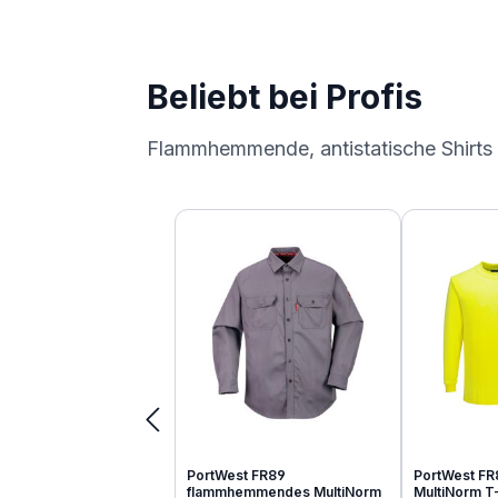
Beliebt bei Profis
Flammhemmende, antistatische Shirts
Produktgalerie überspringen
PortWest FR89
PortWest FR
flammhemmendes MultiNorm
MultiNorm T-