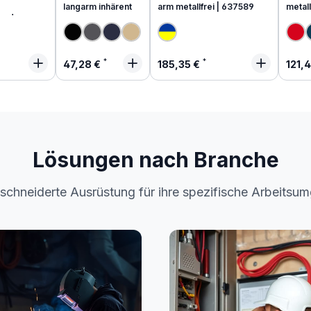
langarm inhärent
arm metallfrei | 637589
metall
end
 Preis:
Regulärer Preis:
Regulärer Preis:
Regu
47,28 €
185,35 €
121,
Lösungen nach Branche
chneiderte Ausrüstung für ihre spezifische Arbeitsu