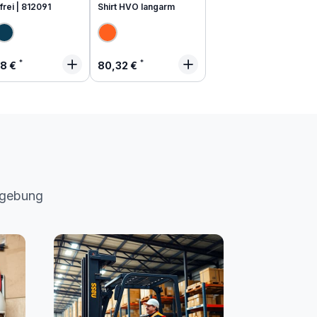
frei | 812091
Shirt HVO langarm
lärer Preis:
Regulärer Preis:
48 €
80,32 €
mgebung