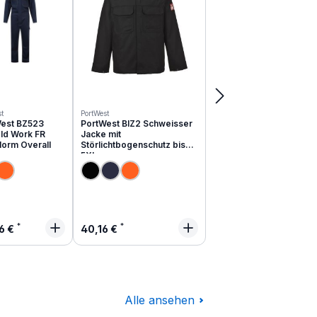
t
PortWest
est BZ523
PortWest BIZ2 Schweisser
ld Work FR
Jacke mit
Norm Overall
Störlichtbogenschutz bis
5XL
lärer Preis:
Regulärer Preis:
6 €
40,16 €
Alle ansehen