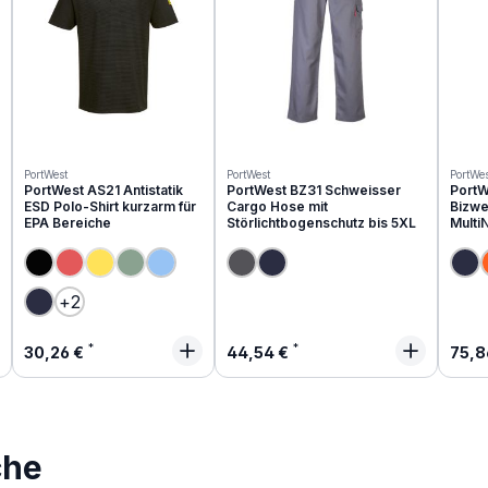
PortWest
PortWest
PortWes
PortWest AS21 Antistatik
PortWest BZ31 Schweisser
PortW
ESD Polo-Shirt kurzarm für
Cargo Hose mit
Bizwe
EPA Bereiche
Störlichtbogenschutz bis 5XL
Multi
(Diese Option ist zurzeit nicht verfügbar.)
(Diese Option ist zurzeit nicht verfügbar.)
(Diese Option ist zurzeit nicht verfügbar.)
+
2
Regulärer Preis:
Regulärer Preis:
Regu
30,26 €
44,54 €
75,8
che