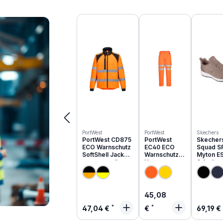
Produktgalerie überspringen
PortWest
PortWest
Skechers
PortWest CD875
PortWest
Skecher
ECO Warnschutz
EC40 ECO
Squad S
SoftShell Jacke
Warnschutz
Myton E
aus recyceltem
Hose aus
Arbeits
PES
recyceltem
O1 | 200
PES
Regulärer Preis:
45,08
Regulärer Preis:
Regulä
47,04 €
€
69,19 €