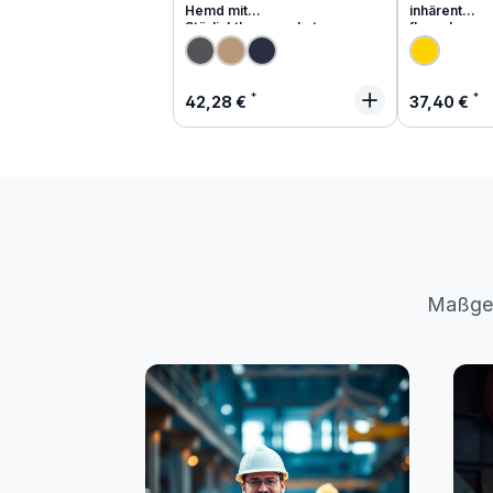
Hemd mit
inhärent
Störlichtbogenschutz
flammhemm
Regulärer Preis:
Regulärer
42,28 €
37,40 €
Maßges