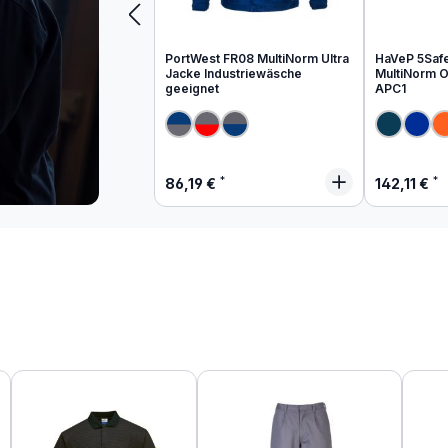
PortWest FR08 MultiNorm Ultra
HaVeP 5Saf
Jacke Industriewäsche
MultiNorm Ov
geeignet
APC1
Regulärer Preis:
Regulärer
86,19 €
142,11 €