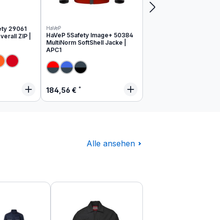
ety 29061
HaVeP
HaVeP 5Safety Image+ 50384
erall ZIP |
MultiNorm SoftShell Jacke |
APC1
 Preis:
Regulärer Preis:
184,56 €
Alle ansehen