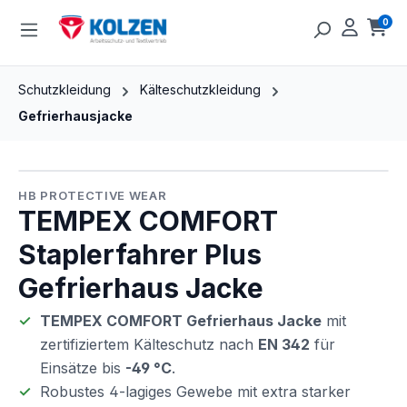
Zum Hauptinhalt springen
0
Ware
Schutzkleidung
Kälteschutzkleidung
Gefrierhausjacke
Bildergalerie überspringen
HB PROTECTIVE WEAR
TEMPEX COMFORT
Staplerfahrer Plus
Gefrierhaus Jacke
TEMPEX COMFORT Gefrierhaus Jacke
mit
zertifiziertem Kälteschutz nach
EN 342
für
Einsätze bis
-49 °C
.
Robustes 4-lagiges Gewebe mit extra starker