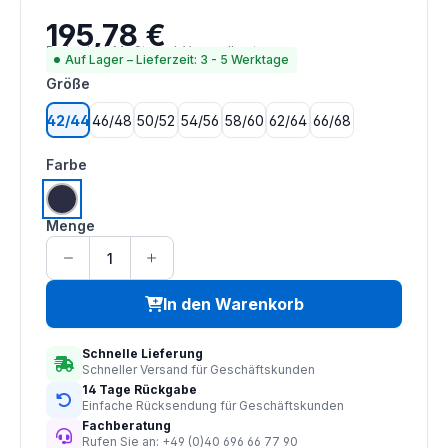
195,78 €
Regulärer Preis:
Preise inkl. MwSt. zzgl. Versandkosten
Auf Lager – Lieferzeit: 3 - 5 Werktage
auswählen
Größe
42/44
46/48
50/52
54/56
58/60
62/64
66/68
auswählen
Farbe
navy
Menge
In den Warenkorb
Schnelle Lieferung
Schneller Versand für Geschäftskunden
14 Tage Rückgabe
Einfache Rücksendung für Geschäftskunden
Fachberatung
Rufen Sie an: +49 (0)40 696 66 77 90