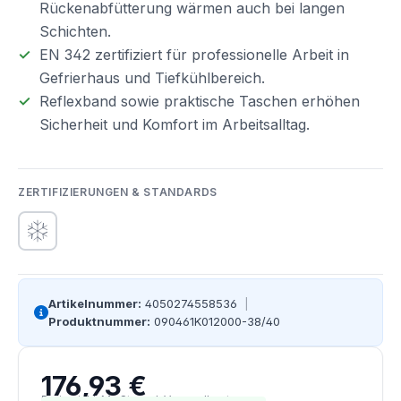
Rückenabfütterung wärmen auch bei langen
Schichten.
EN 342 zertifiziert für professionelle Arbeit in
Gefrierhaus und Tiefkühlbereich.
Reflexband sowie praktische Taschen erhöhen
Sicherheit und Komfort im Arbeitsalltag.
ZERTIFIZIERUNGEN & STANDARDS
Artikelnummer:
4050274558536
|
Produktnummer:
090461K012000-38/40
176,93 €
Regulärer Preis:
Preise inkl. MwSt. zzgl. Versandkosten