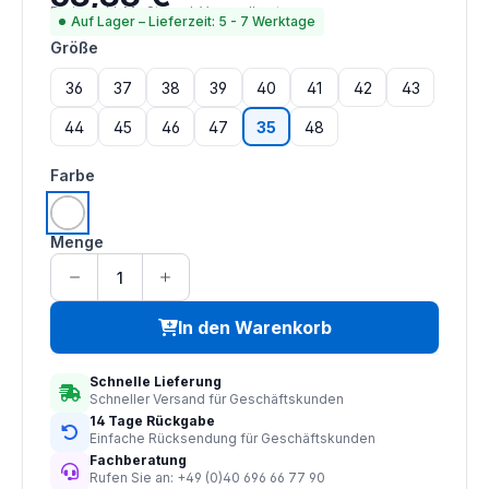
Preise inkl. MwSt. zzgl. Versandkosten
Auf Lager – Lieferzeit: 5 - 7 Werktage
auswählen
Größe
36
37
38
39
40
41
42
43
44
45
46
47
35
48
auswählen
Farbe
weiß
Menge
In den Warenkorb
Schnelle Lieferung
Schneller Versand für Geschäftskunden
14 Tage Rückgabe
Einfache Rücksendung für Geschäftskunden
Fachberatung
Rufen Sie an: +49 (0)40 696 66 77 90