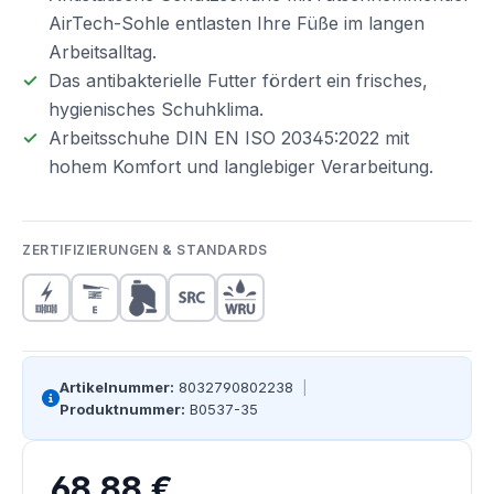
AirTech-Sohle entlasten Ihre Füße im langen
Arbeitsalltag.
Das antibakterielle Futter fördert ein frisches,
hygienisches Schuhklima.
Arbeitsschuhe DIN EN ISO 20345:2022 mit
hohem Komfort und langlebiger Verarbeitung.
ZERTIFIZIERUNGEN & STANDARDS
Artikelnummer:
8032790802238
|
Produktnummer:
B0537-35
68,88 €
Regulärer Preis: