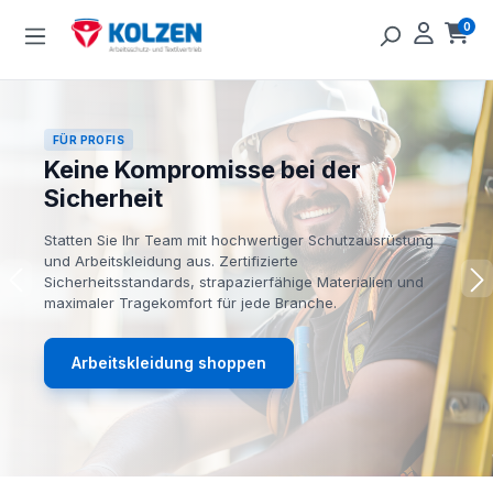
Zum Hauptinhalt springen
0
Ware
FÜR PROFIS
Keine Kompromisse bei der
Sicherheit
Statten Sie Ihr Team mit hochwertiger Schutzausrüstung
und Arbeitskleidung aus. Zertifizierte
Sicherheitsstandards, strapazierfähige Materialien und
maximaler Tragekomfort für jede Branche.
Arbeitskleidung shoppen