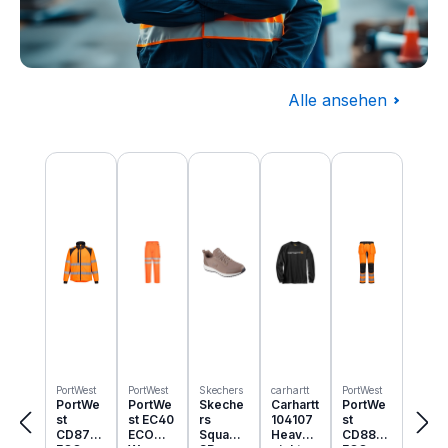
Alle ansehen
Baugewerbe
Produktgalerie überspringen
Komplettausstattung für die Baustelle
PortWest
PortWest
Skechers
carhartt
PortWest
PortWe
PortWe
Skeche
Carhartt
PortWe
st
st EC40
rs
104107
st
CD875
ECO
Squad
Heavyw
CD889