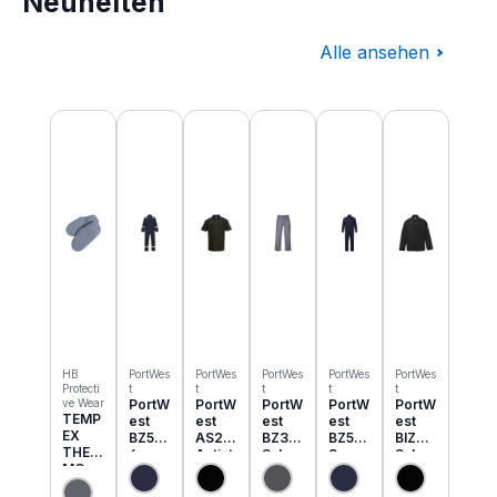
Neuheiten
Alle ansehen
Produktgalerie überspringen
HB
PortWes
PortWes
PortWes
PortWes
PortWes
Protecti
t
t
t
t
t
ve Wear
PortW
PortW
PortW
PortW
PortW
TEMP
est
est
est
est
est
EX
BZ50
AS21
BZ31
BZ52
BIZ2
THER
6
Antist
Schw
3
Schw
MO
Classi
atik
eisser
Bizwe
eisser
Einzie
c
ESD
Cargo
ld
Jacke