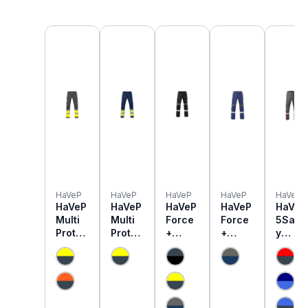
Produktgalerie überspringen
HaVeP
HaVeP
HaVeP
HaVeP
HaVeP
HaVeP
HaVeP
HaVeP
HaVeP
HaVeP
Multi
Multi
Force
Force
5Safe
Protec
Protec
+
+
y
tor+
tor+
80395
80396
Image
MultiN
BW
MultiN
MultiN
+
orm
Warns
orm
orm
8034
Warns
chutz
Schw
Schw
MultiN
chutz
Hose
eisser
eisser
orm