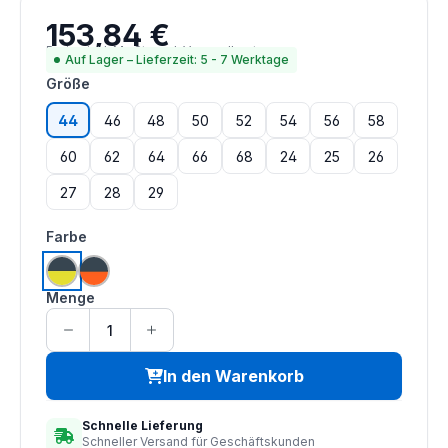
153,84 €
Regulärer Preis:
Preise inkl. MwSt. zzgl. Versandkosten
Auf Lager – Lieferzeit: 5 - 7 Werktage
auswählen
Größe
44
46
48
50
52
54
56
58
60
62
64
66
68
24
25
26
27
28
29
auswählen
Farbe
warngelb | charcoal
warnorange | charcoal
Menge
In den Warenkorb
Schnelle Lieferung
Schneller Versand für Geschäftskunden