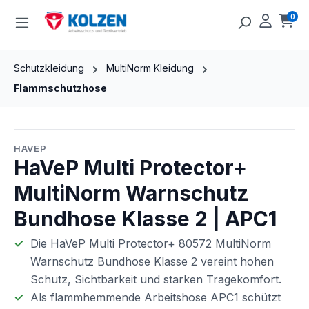
Zum Hauptinhalt springen
0
Ware
Schutzkleidung
MultiNorm Kleidung
Flammschutzhose
Bildergalerie überspringen
HAVEP
HaVeP Multi Protector+
MultiNorm Warnschutz
Bundhose Klasse 2 | APC1
Die HaVeP Multi Protector+ 80572 MultiNorm
Warnschutz Bundhose Klasse 2 vereint hohen
Schutz, Sichtbarkeit und starken Tragekomfort.
Als flammhemmende Arbeitshose APC1 schützt