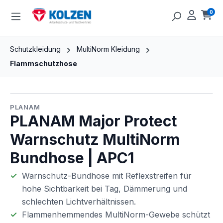
Zum Hauptinhalt springen
0
Ware
Schutzkleidung
MultiNorm Kleidung
Flammschutzhose
Bildergalerie überspringen
PLANAM
PLANAM Major Protect
Warnschutz MultiNorm
Bundhose | APC1
Warnschutz-Bundhose mit Reflexstreifen für
hohe Sichtbarkeit bei Tag, Dämmerung und
schlechten Lichtverhältnissen.
Flammenhemmendes MultiNorm-Gewebe schützt