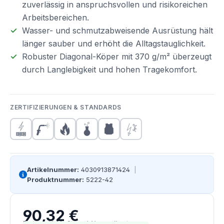
zuverlässig in anspruchsvollen und risikoreichen
Arbeitsbereichen.
Wasser- und schmutzabweisende Ausrüstung hält
länger sauber und erhöht die Alltagstauglichkeit.
Robuster Diagonal-Köper mit 370 g/m² überzeugt
durch Langlebigkeit und hohen Tragekomfort.
ZERTIFIZIERUNGEN & STANDARDS
Artikelnummer:
4030913871424
|
Produktnummer:
5222-42
90,32 €
Regulärer Preis:
Preise inkl. MwSt. zzgl. Versandkosten