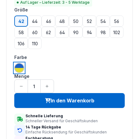
Auf Lager – Lieferzeit: 3 - 5 Werktage
auswählen
Größe
42
44
46
48
50
52
54
56
58
60
62
64
90
94
98
102
106
110
auswählen
Farbe
warngelb | kornblau
Menge
In den Warenkorb
Schnelle Lieferung
Schneller Versand für Geschäftskunden
14 Tage Rückgabe
Einfache Rücksendung für Geschäftskunden
Fachberatung