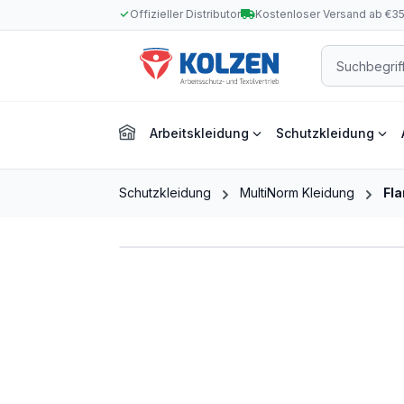
Offizieller Distributor
Kostenloser Versand ab €3
m Hauptinhalt springen
Zur Suche springen
Zur Hauptnavigation springen
Arbeitskleidung
Schutzkleidung
Schutzkleidung
MultiNorm Kleidung
Fl
Bildergalerie überspringen