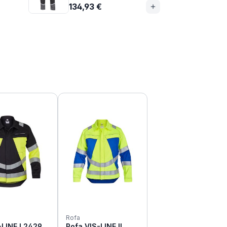
134,93 €
Rofa
-LINE I 2429
Rofa VIS-LINE II