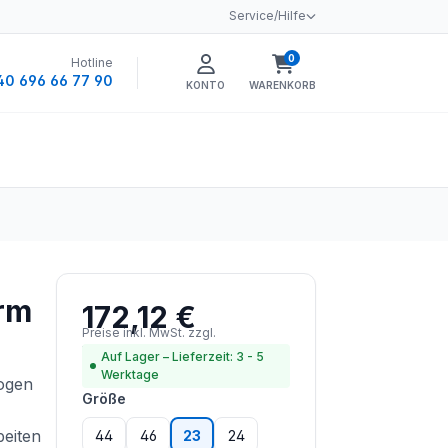
Service/Hilfe
0
Hotline
Warenkorb enthält 0 
40 696 66 77 90
KONTO
WARENKORB
rm
172,12 €
Regulärer Preis:
Preise inkl. MwSt. zzgl.
Versandkosten
Auf Lager – Lieferzeit: 3 - 5
Werktage
bogen
auswählen
Größe
beiten
44
46
23
24