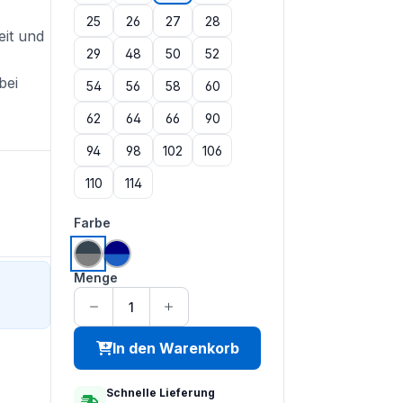
25
26
27
28
eit und
29
48
50
52
bei
54
56
58
60
62
64
66
90
94
98
102
106
110
114
auswählen
Farbe
grau | anthrazit
kornblau | marine
Menge
In den Warenkorb
Schnelle Lieferung