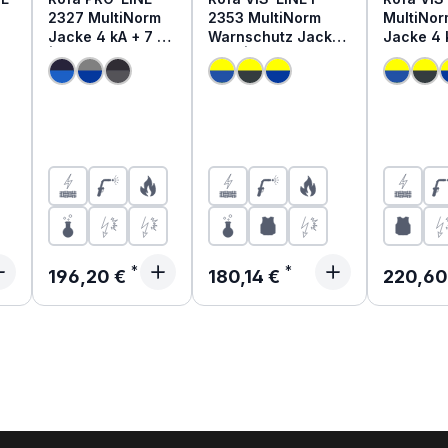
2327 MultiNorm
2353 MultiNorm
MultiNo
Jacke 4 kA + 7 kA
Warnschutz Jacke
Jacke 4 k
| APC2
4 kA | APC1
APC2
reis:
Regulärer Preis:
Regulärer Preis:
Reguläre
196,20 €
180,14 €
220,60