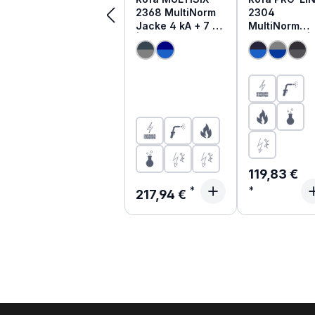
2368 MultiNorm
2304
Jacke 4 kA + 7 kA
MultiNorm
| APC2
Jacke 4 kA |
APC1
Regulärer P
119,83 €
Regulärer Preis:
217,94 €