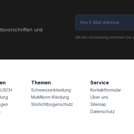
tsvorschriften und
Mit der Anmeldung stimmen Sie 
nen
Themen
Service
AUSCH
Schweisserkleidung
Kontaktformular
lung
MultiNorm Kleidung
Über uns
agen
Störlichtbogenschutz
Sitemap
s
Datenschutz