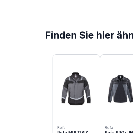
Finden Sie hier äh
Produktgalerie überspringen
Rofa
Rofa
Rofa MULTISIX
Rofa PRO-LI