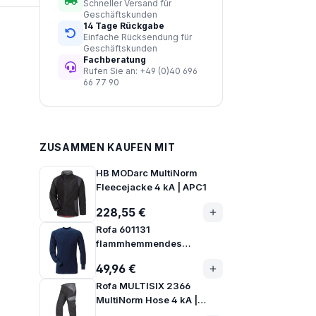
Schneller Versand für
Geschäftskunden
14 Tage Rückgabe
Einfache Rücksendung für
Geschäftskunden
Fachberatung
Rufen Sie an: +49 (0)40 696
66 77 90
ZUSAMMEN KAUFEN MIT
HB MODarc MultiNorm
Fleecejacke 4 kA | APC1
228,55 €
Rofa 601131
flammhemmendes
Unterhemd langarm
49,96 €
Rofa MULTISIX 2366
MultiNorm Hose 4 kA |
APC1