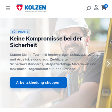
Zum Hauptinhalt springen
0
Ware
FÜR PROFIS
Keine Kompromisse bei der
Sicherheit
Statten Sie Ihr Team mit hochwertiger Schutzausrüstung
und Arbeitskleidung aus. Zertifizierte
Sicherheitsstandards, strapazierfähige Materialien und
maximaler Tragekomfort für jede Branche.
Arbeitskleidung shoppen