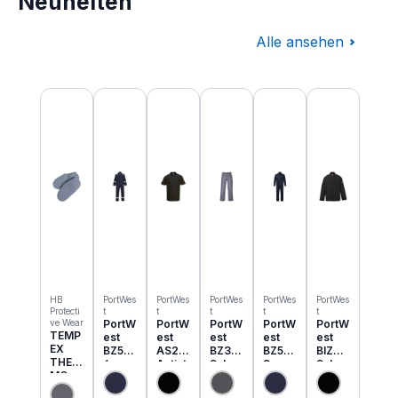
Neuheiten
Alle ansehen
Produktgalerie überspringen
HB
PortWes
PortWes
PortWes
PortWes
PortWes
Protecti
t
t
t
t
t
ve Wear
PortW
PortW
PortW
PortW
PortW
TEMP
est
est
est
est
est
EX
BZ50
AS21
BZ31
BZ52
BIZ2
THER
6
Antist
Schw
3
Schw
MO
Classi
atik
eisser
Bizwe
eisser
Einzie
c
ESD
Cargo
ld
Jacke