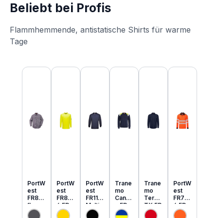
Beliebt bei Profis
Flammhemmende, antistatische Shirts für warme
Tage
Produktgalerie überspringen
PortW
PortW
PortW
Trane
Trane
PortW
est
est
est
mo
mo
est
FR89
FR80
FR11
Cante
Tera
FR73
flamm
6 FR
Multi
x FR
TX FR
4 FR
hemm
MultiN
Norm
MultiN
leicht
MultiN