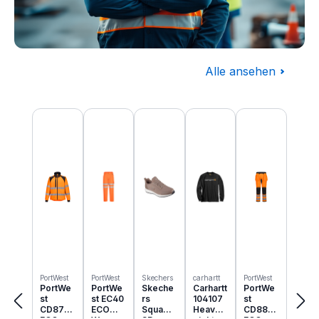
Alle ansehen
Baugewerbe
Produktgalerie überspringen
Komplettausstattung für die Baustelle
PortWest
PortWest
Skechers
carhartt
PortWest
PortWe
PortWe
Skeche
Carhartt
PortWe
st
st EC40
rs
104107
st
CD875
ECO
Squad
Heavyw
CD889