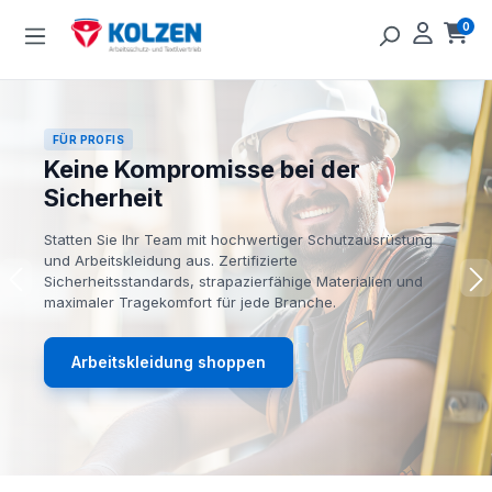
Zum Hauptinhalt springen
0
Ware
FÜR PROFIS
Keine Kompromisse bei der
Sicherheit
Statten Sie Ihr Team mit hochwertiger Schutzausrüstung
und Arbeitskleidung aus. Zertifizierte
Sicherheitsstandards, strapazierfähige Materialien und
maximaler Tragekomfort für jede Branche.
Arbeitskleidung shoppen