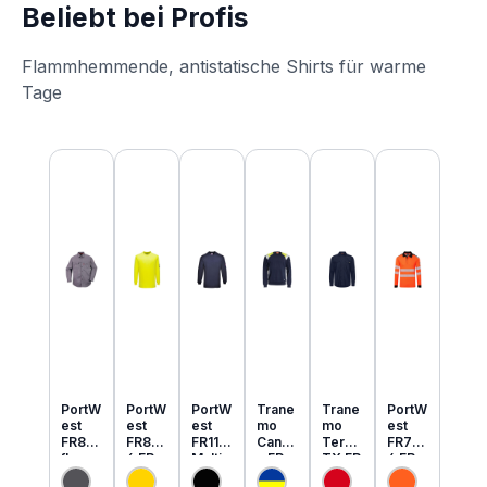
Beliebt bei Profis
Flammhemmende, antistatische Shirts für warme
Tage
Produktgalerie überspringen
PortW
PortW
PortW
Trane
Trane
PortW
est
est
est
mo
mo
est
FR89
FR80
FR11
Cante
Tera
FR73
flamm
6 FR
Multi
x FR
TX FR
4 FR
hemm
MultiN
Norm
MultiN
leicht
MultiN