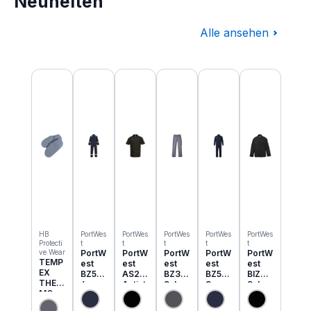
Neuheiten
Alle ansehen
Produktgalerie überspringen
HB
PortWes
PortWes
PortWes
PortWes
PortWes
Protecti
t
t
t
t
t
ve Wear
PortW
PortW
PortW
PortW
PortW
TEMP
est
est
est
est
est
EX
BZ50
AS21
BZ31
BZ52
BIZ2
THER
6
Antist
Schw
3
Schw
MO
Classi
atik
eisser
Bizwe
eisser
Einzie
c
ESD
Cargo
ld
Jacke