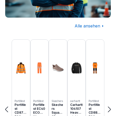
Alle ansehen
Baugewerbe
Produktgalerie überspringen
Komplettausstattung für die Baustelle
PortWest
PortWest
Skechers
carhartt
PortWest
PortWe
PortWe
Skeche
Carhartt
PortWe
st
st EC40
rs
104107
st
CD875
ECO
Squad
Heavyw
CD889